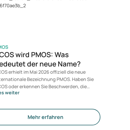
t, entscheidet ein Arzt auf Grundlage Ihrer
sundheit, Ihres BMI und Ihres
edikamentenkonsums.
MOS
COS wird PMOS: Was
edeutet der neue Name?
OS erhielt im Mai 2026 offiziell die neue
ternationale Bezeichnung PMOS. Haben Sie
OS oder erkennen Sie Beschwerden, die
es weiter
rauf hindeuten könnten? Medizinisch
dert sich zunächst nichts. Der neue Begriff
gt jedoch mehr Gewicht auf Hormone, den
offwechsel und die Funktion der Eierstöcke.
Mehr erfahren