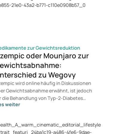
dikamente zur Gewichtsreduktion
zempic oder Mounjaro zur
ewichtsabnahme:
nterschied zu Wegovy
empic wird online häufig in Diskussionen
er Gewichtsabnahme erwähnt, ist jedoch
r die Behandlung von Typ-2-Diabetes
es weiter
rgesehen. Wenn Sie eine Therapie zur
wichtskontrolle suchen, kommen eher
äparate wie Mounjaro und Wegovy in
tracht. Welche Behandlung für Sie geeignet