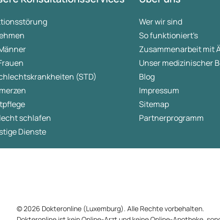
ktionsstörung
Wer wir sind
ehmen
So funktioniert's
 Männer
Zusammenarbeit mit 
 Frauen
Unser medizinischer B
chlechtskrankheiten (STD)
Blog
merzen
Impressum
tpflege
Sitemap
lecht schlafen
Partnerprogramm
tige Dienste
© 2026 Dokteronline (Luxemburg). Alle Rechte vorbehalten.
Dokteronline ist kein Online-Arzt und keine Online-Apotheke, sond