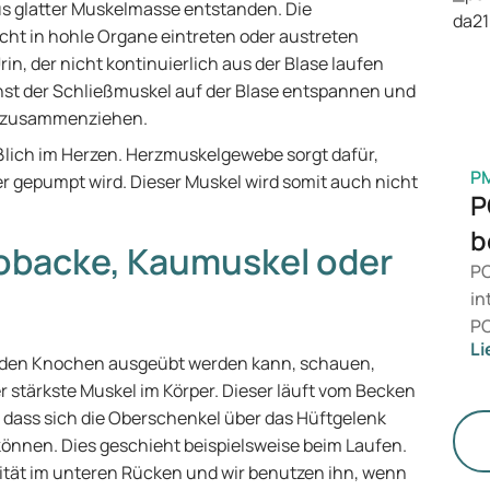
is
s glatter Muskelmasse entstanden. Die
Ge
cht in hohle Organe eintreten oder austreten
M
in, der nicht kontinuierlich aus der Blase laufen
hst der Schließmuskel auf der Blase entspannen und
ch zusammenziehen.
lich im Herzen. Herzmuskelgewebe sorgt dafür,
P
er gepumpt wird. Dieser Muskel wird somit auch nicht
P
b
Pobacke, Kaumuskel oder
PC
in
PC
Li
da
uf den Knochen ausgeübt werden kann, schauen,
än
r stärkste Muskel im Körper. Dieser läuft vom Becken
le
dass sich die Oberschenkel über das Hüftgelenk
St
önnen. Dies geschieht beispielsweise beim Laufen.
lität im unteren Rücken und wir benutzen ihn, wenn