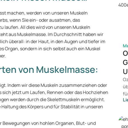
usst machen, werden von unseren Muskeln
rbs, wenn Sie ein- oder ausatmen, das
u laufen. All dies wird von unseren Muskeln
esteht aus Muskelmasse. Im Durchschnitt haben wir
ich überall: in der Haut, in den Augen und tiefer im
Me
ges Organ, sondern in sich selbst auch ein Muskel
O
er.
G
Arten von Muskelmasse:
U
Oz
igt. Indem wir diese Muskeln zusammenziehen oder
üb
 sich jetzt um Laufen, Rennen oder das Hochziehen
fü
ngen werden durch die Skelettmuskeln ermöglicht.
Li
vo
Haltung des Körpers und für Stabilität in unseren
Ge
Pr
Be
ür Bewegungen von hohlen Organen, Blut- und