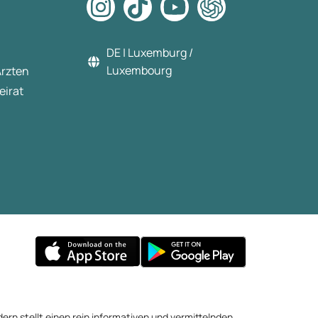
DE | Luxemburg /
Luxembourg
Ärzten
eirat
ern stellt einen rein informativen und vermittelnden