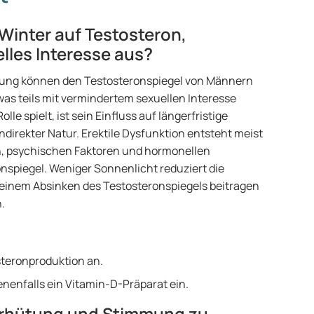
 Winter auf Testosteron,
lles Interesse aus?
ung können den Testosteronspiegel von Männern
 was teils mit vermindertem sexuellen Interesse
lle spielt, ist sein Einfluss auf längerfristige
indirekter Natur. Erektile Dysfunktion entsteht meist
, psychischen Faktoren und hormonellen
spiegel. Weniger Sonnenlicht reduziert die
 einem Absinken des Testosteronspiegels beitragen
n.
osteronproduktion an.
enfalls ein Vitamin-D-Präparat ein.
Verhütung und Stimmung zu