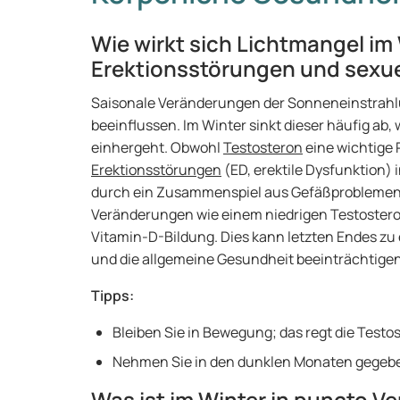
Wie wirkt sich Lichtmangel im
Erektionsstörungen und sexue
Saisonale Veränderungen der Sonneneinstrahl
beeinflussen. Im Winter sinkt dieser häufig ab,
einhergeht. Obwohl
Testosteron
eine wichtige Ro
Erektionsstörungen
(ED, erektile Dysfunktion) 
durch ein Zusammenspiel aus Gefäßproblemen
Veränderungen wie einem niedrigen Testosteron
Vitamin-D-Bildung. Dies kann letzten Endes zu
und die allgemeine Gesundheit beeinträchtige
Tipps:
Bleiben Sie in Bewegung; das regt die Test
Nehmen Sie in den dunklen Monaten gegeben
Was ist im Winter in puncto 