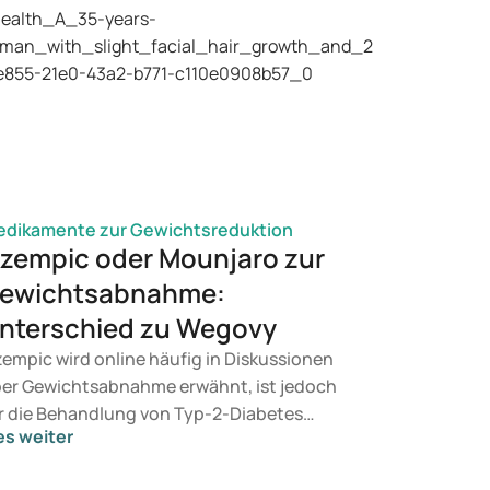
dikamente zur Gewichtsreduktion
zempic oder Mounjaro zur
ewichtsabnahme:
nterschied zu Wegovy
empic wird online häufig in Diskussionen
er Gewichtsabnahme erwähnt, ist jedoch
r die Behandlung von Typ-2-Diabetes
es weiter
rgesehen. Wenn Sie eine Therapie zur
wichtskontrolle suchen, kommen eher