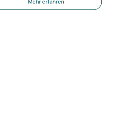
offwechsel und die Funktion der Eierstöcke.
Mehr erfahren