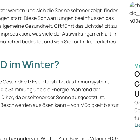
zer werden und sich die Sonne seltener zeigt, finden
ngen statt. Diese Schwankungen beeinflussen das
llgemeine Gesundheit. Oft führt das Lichtdefizit zu
produktion, was viele der Auswirkungen erklärt. In
Gesundheit bedeutet und was Sie für Ihr körperliches
 D im Winter?
Me
O
die Gesundheit: Es unterstützt das Immunsystem,
G
 die Stimmung und die Energie. Während der
U
D her, da er seltener der Sonne ausgesetzt ist.
Oz
on Beschwerden auslösen kann – von Müdigkeit bis zur
üb
.
fü
Li
vo
Ge
ein, besonders im Winter. Zum Beispiel: Vitamin-D3-