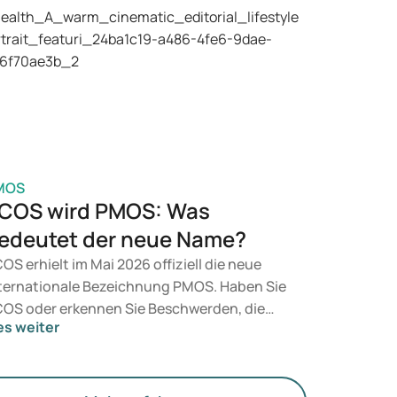
äparate wie Mounjaro und Wegovy in
tracht. Welche Behandlung für Sie geeignet
t, entscheidet ein Arzt auf Grundlage Ihrer
sundheit, Ihres BMI und Ihres
edikamentenkonsums.
MOS
COS wird PMOS: Was
edeutet der neue Name?
OS erhielt im Mai 2026 offiziell die neue
ternationale Bezeichnung PMOS. Haben Sie
OS oder erkennen Sie Beschwerden, die
es weiter
rauf hindeuten könnten? Medizinisch
dert sich zunächst nichts. Der neue Begriff
gt jedoch mehr Gewicht auf Hormone, den