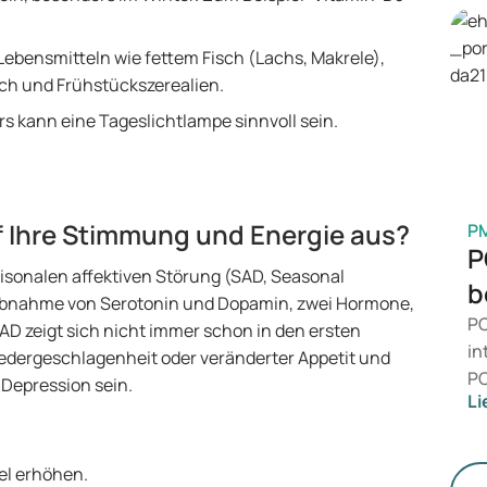
Pr
Be
Lebensmitteln wie fettem Fisch (Lachs, Makrele),
is
lch und Frühstückszerealien.
Ge
M
s kann eine Tageslichtlampe sinnvoll sein.
f Ihre Stimmung und Energie aus?
P
P
aisonalen affektiven Störung (SAD, Seasonal
b
er Abnahme von Serotonin und Dopamin, zwei Hormone,
PC
AD zeigt sich nicht immer schon in den ersten
in
dergeschlagenheit oder veränderter Appetit und
PC
 Depression sein.
Li
da
än
le
gel erhöhen.