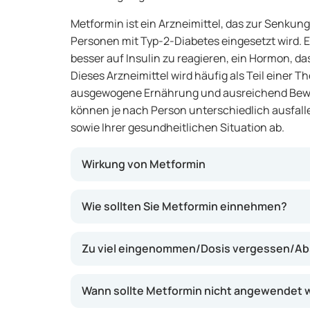
Metformin ist ein Arzneimittel, das zur Senkung
Personen mit Typ-2-Diabetes eingesetzt wird. E
besser auf Insulin zu reagieren, ein Hormon, da
Dieses Arzneimittel wird häufig als Teil einer T
ausgewogene Ernährung und ausreichend Bewe
können je nach Person unterschiedlich ausfall
sowie Ihrer gesundheitlichen Situation ab.
Wirkung von Metformin
Metformin reduziert die Menge an Zucker, die
Wie sollten Sie Metformin einnehmen?
verringert die Aufnahme von Zucker im Darm.
Empfindlichkeit Ihrer Zellen gegenüber Insuli
Zu viel eingenommen/Dosis vergessen/Ab
Blutzuckerspiegel besser regulieren kann. Di
Komplikationen des Diabetes, wie Herz-Kreis
Wann sollte Metformin nicht angewendet