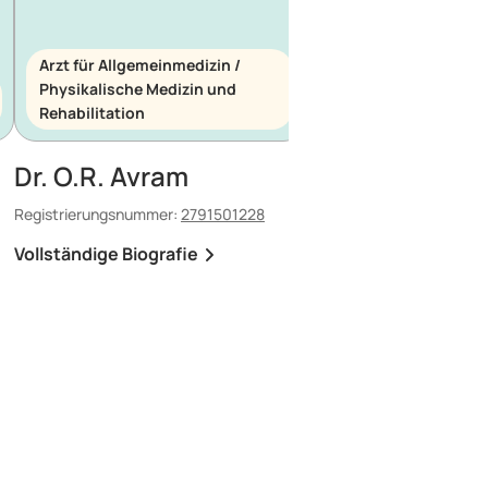
Arzt für Allgemeinmedizin /
Physikalische Medizin und
Arzt für Allgemeinme
Rehabilitation
Notfallmedizin
Dr. O.R. Avram
Dr. E. Maescu
Registrierungsnummer:
2791501228
Registrierungsnummer:
8
Vollständige Biografie
Vollständige Biografi