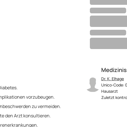
Medizinis
Dr. K. Elhage
Unico-Code: 
Diabetes.
Hausarzt
Komplikationen vorzubeugen.
Zuletzt kontro
enbeschwerden zu vermeiden.
e den Arzt konsultieren.
ierenerkrankungen.