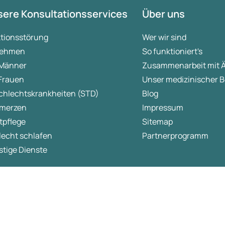
ere Konsultationsservices
Über uns
ktionsstörung
Wer wir sind
ehmen
So funktioniert's
 Männer
Zusammenarbeit mit 
 Frauen
Unser medizinischer B
chlechtskrankheiten (STD)
Blog
merzen
Impressum
tpflege
Sitemap
lecht schlafen
Partnerprogramm
tige Dienste