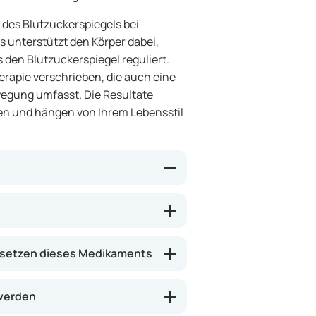
 des Blutzuckerspiegels bei
s unterstützt den Körper dabei,
s den Blutzuckerspiegel reguliert.
herapie verschrieben, die auch eine
gung umfasst. Die Resultate
en und hängen von Ihrem Lebensstil
 Ihre Leber produziert, und
 Darüber hinaus verbessert es die
n, sodass Ihr Körper den
setzen dieses Medikaments
es kann dazu beitragen,
lauf-Erkrankungen, zu vermeiden.
 werden