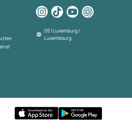
DE | Luxemburg /
Luxembourg
Ärzten
eirat