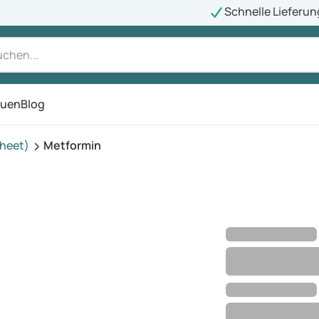
Schnelle Lieferun
auen
Blog
ü
kheet)
Metformin