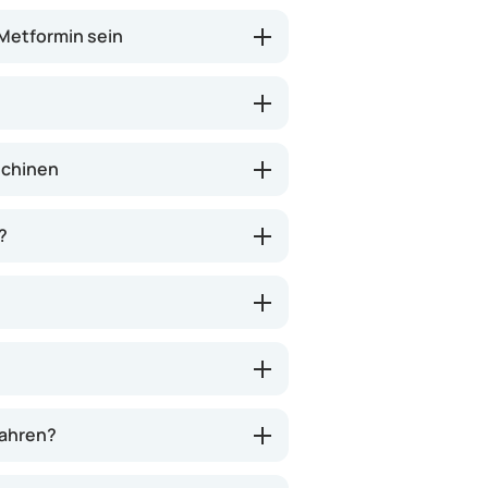
 Metformin sein
schinen
?
wahren?