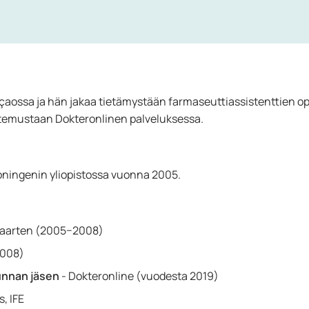
aossa ja hän jakaa tietämystään farmaseuttiassistenttien op
ntemustaan Dokteronlinen palveluksessa.
roningenin yliopistossa vuonna 2005.
 Maarten (2005−2008)
2008)
unnan jäsen
- Dokteronline (vuodesta 2019)
s, IFE