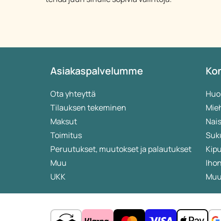
Asiakaspalvelumme
Kon
Ota yhteyttä
Huo
Tilauksen tekeminen
Mieh
Maksut
Nais
Toimitus
Suk
Peruutukset, muutokset ja palautukset
Kip
Muu
Iho
UKK
Muut