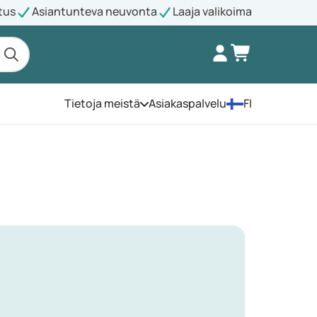
tus
Asiantunteva neuvonta
Laaja valikoima
Tietoja meistä
Asiakaspalvelu
FI
Avaa valikko