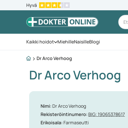
Hyvä
Kaikki hoidot
Miehille
Naisille
Blogi
Avaa valikko
Dr Arco Verhoog
Dr Arco Verhoog
Nimi:
Dr Arco Verhoog
Rekisteröintinumero:
BIG: 19065378617
Erikoisala:
Farmaseutti