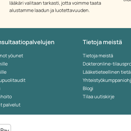
lääkäri valitaan tarkasti, jotta voimme taata
alustamme laadun ja luotettavuuden.
sultaatiopalvelujen
Tietoja meistä
not yöunet
Tietoja meistä
ille
Dokteronline-tilauspr
ille
Lääketieteellinen ti
upuolitaudit
Yhteistyökumppanioh
u
Blogi
nhoito
Tilaa uutiskirje
 palvelut