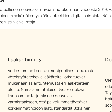
tieteelliseen neuvoa-antavaan lautakuntaan vuodesta 2019. 
idosta sekä näkemyksiään apteekkien digitalisoinnista. Näin D
perustuvia valintoja.
Lääkäritiimi
Do
Verkostomme koostuu monipuolisesta joukosta
yhteistyötä tekeviä lääkäreitä, jotka tuovat
Ole
mukanaan asiantuntemusta eri lääketieteen
odo
aloilta. Nämä ammattilaiset työskentelevät
Täy
kanssamme tarjotakseen neuvoja ja
hoi
varmistaakseen, että palvelumme täyttävät
sop
korkeimmat hoidon laatustandardit. Jokainen
tila