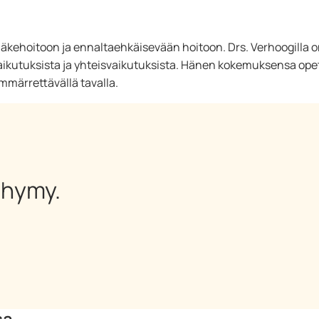
lääkehoitoon ja ennaltaehkäisevään hoitoon. Drs. Verhoogilla o
n vaikutuksista ja yhteisvaikutuksista. Hänen kokemuksensa op
mmärrettävällä tavalla.
 hymy.
sa