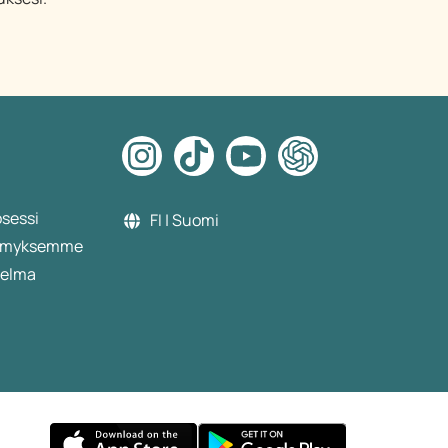
osessi
FI | Suomi
etämyksemme
jelma