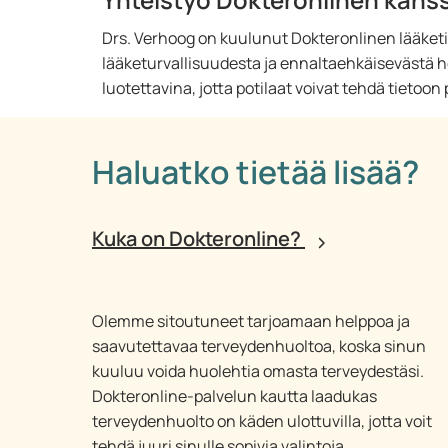
Drs. Verhoog on kuulunut Dokteronlinen lääke
lääketurvallisuudesta ja ennaltaehkäisevästä ho
luotettavina, jotta potilaat voivat tehdä tietoon 
Haluatko tietää lisää?
Kuka on Dokteronline?
Olemme sitoutuneet tarjoamaan helppoa ja
saavutettavaa terveydenhuoltoa, koska sinun
kuuluu voida huolehtia omasta terveydestäsi.
Dokteronline-palvelun kautta laadukas
terveydenhuolto on käden ulottuvilla, jotta voit
tehdä juuri sinulle sopivia valintoja.