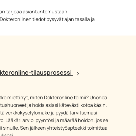
Hän tarjoaa asiantuntemustaan
okteronlinen tiedot pysyvät ajan tasalla ja
kteronline-tilausprosessi
tko miettinyt, miten Dokteronline toimii? Unohda
tushuoneet ja hoida asiasi kätevästi kotoa käsin.
tä verkkokyselylomake ja pyydä tarvitsemasi
to. Lääkäri arvioi pyyntösi ja määrää hoidon, jos se
ii sinulle. Sen jälkeen yhteistyöapteekki toimittaa
uksesi.