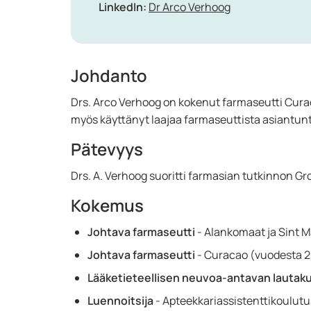
LinkedIn:
Dr Arco Verhoog
Johdanto
Drs. Arco Verhoog on kokenut farmaseutti Curaç
myös käyttänyt laajaa farmaseuttista asiantu
Pätevyys
Drs. A. Verhoog suoritti farmasian tutkinnon G
Kokemus
Johtava farmaseutti
- Alankomaat ja Sint
Johtava farmaseutti
- Curacao (vuodesta 
Lääketieteellisen neuvoa-antavan lautak
Luennoitsija
- Apteekkariassistenttikoulutu