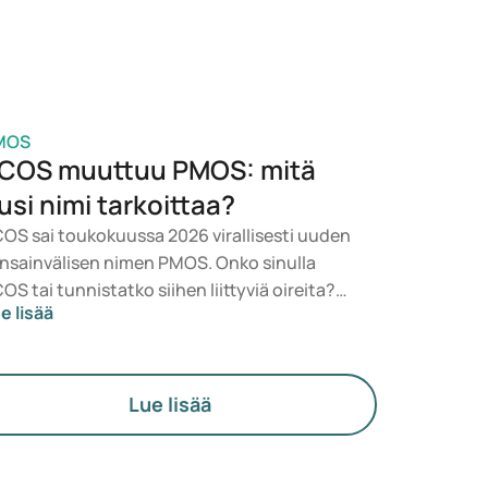
MOS
COS muuttuu PMOS: mitä
usi nimi tarkoittaa?
OS sai toukokuussa 2026 virallisesti uuden
nsainvälisen nimen PMOS. Onko sinulla
OS tai tunnistatko siihen liittyviä oireita?
e lisää
äketieteellisesti mikään ei muutu heti. Uusi
rmi korostaa enemmän hormoneja,
neenvaihduntaa ja munasarjojen toimintaa.
Lue lisää