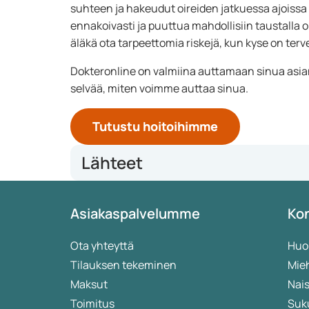
suhteen ja hakeudut oireiden jatkuessa ajoissa l
ennakoivasti ja puuttua mahdollisiin taustalla o
äläkä ota tarpeettomia riskejä, kun kyse on terv
Dokteronline on valmiina auttamaan sinua asiantu
selvää, miten voimme auttaa sinua.
Tutustu hoitoihimme
Lähteet
https://www.thuisarts.nl/bloed-uit-vagina/ik-ben-n
Asiakaspalvelumme
Kon
ongesteld#:~:text=Wat%20normaal%20ongeste
esteldheid
.
https://www.healthline.com/health/birth-control/ski
Ota yhteyttä
Huo
https://pubmed.ncbi.nlm.nih.gov/19268187/
Tilauksen tekeminen
Mieh
https://pubmed.ncbi.nlm.nih.gov/25072731/
Maksut
Nais
https://richtlijnen.nhg.org/behandelrichtlijnen/men
Toimitus
https://richtlijnen.nhg.org/behandelrichtlijnen/me
Suk