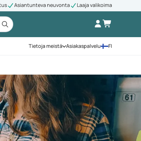
tus
Asiantunteva neuvonta
Laaja valikoima
Tietoja meistä
Asiakaspalvelu
FI
Avaa valikko