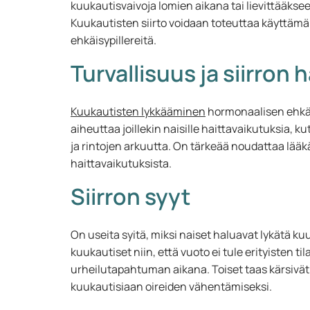
kuukautisvaivoja lomien aikana tai lievittääkse
Kuukautisten siirto voidaan toteuttaa käyttäm
ehkäisypillereitä.
Turvallisuus ja siirron 
Kuukautisten lykkääminen
hormonaalisen ehkäis
aiheuttaa joillekin naisille haittavaikutuksia, 
ja rintojen arkuutta. On tärkeää noudattaa lääk
haittavaikutuksista.
Siirron syyt
On useita syitä, miksi naiset haluavat lykätä ku
kuukautiset niin, että vuoto ei tule erityisten t
urheilutapahtuman aikana. Toiset taas kärsivät 
kuukautisiaan oireiden vähentämiseksi.