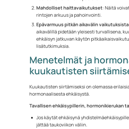
Mahdolliset haittavaikutukset
: Näitä voiva
rintojen arkuus ja pahoinvointi.
Epävarmuus pitkän aikavälin vaikutuksista
aikavälillä pidetään yleisesti turvallisena, 
ehkäisyn jatkuvan käytön pitkäaikaisvaikutuk
lisätutkimuksia.
Menetelmät ja hormona
kuukautisten siirtämis
Kuukautisten siirtämiseksi on olemassa erilaisi
hormonaalisesta ehkäisystä.
Tavallisen ehkäisypillerin, hormonikierukan ta
Jos käytät ehkäisynä yhdistelmäehkäisypille
jättää taukoviikon väliin.