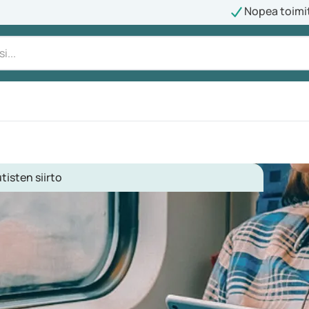
Nopea toimi
isten siirto