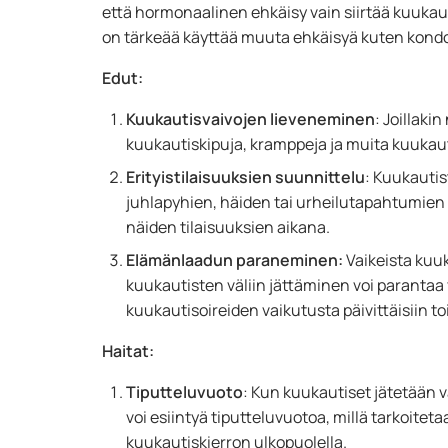
että hormonaalinen ehkäisy vain siirtää kuukaut
on tärkeää käyttää muuta ehkäisyä kuten kond
Edut:
Kuukautisvaivojen lieveneminen
: Joillaki
kuukautiskipuja, kramppeja ja muita kuukauti
Erityistilaisuuksien suunnittelu
: Kuukautis
juhlapyhien, häiden tai urheilutapahtumien
näiden tilaisuuksien aikana.
Elämänlaadun paraneminen:
Vaikeista kuuk
kuukautisten väliin jättäminen voi paranta
kuukautisoireiden vaikutusta päivittäisiin t
Haitat:
Tiputteluvuoto
: Kun kuukautiset jätetään vä
voi esiintyä tiputteluvuotoa, millä tarkoit
kuukautiskierron ulkopuolella.