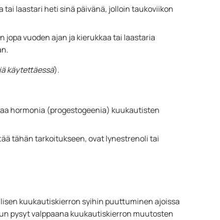
a tai laastari heti sinä päivänä, jolloin taukoviikon
in jopa vuoden ajan ja kierukkaa tai laastaria
an.
iä käytettäessä
).
ottaa hormonia (progestogeenia) kuukautisten
ää tähän tarkoitukseen, ovat lynestrenoli tai
isen kuukautiskierron syihin puuttuminen ajoissa
 Kun pysyt valppaana kuukautiskierron muutosten