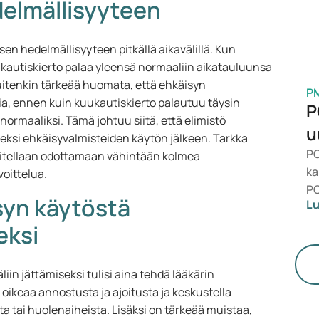
delmällisyyteen
en hedelmällisyyteen pitkällä aikavälillä. Kun
kautiskierto palaa yleensä normaaliin aikatauluunsa
 kuitenkin tärkeää huomata, että ehkäisyn
P
ia, ennen kuin kuukautiskierto palautuu täysin
P
ormaaliksi. Tämä johtuu siitä, että elimistö
u
eksi ehkäisyvalmisteiden käytön jälkeen. Tarkka
PC
uositellaan odottamaan vähintään kolmea
ka
oittelua.
PC
isyn käytöstä
Lu
Lä
te
eksi
ai
iin jättämiseksi tulisi aina tehdä lääkärin
oikeaa annostusta ja ajoitusta ja keskustella
ta tai huolenaiheista. Lisäksi on tärkeää muistaa,