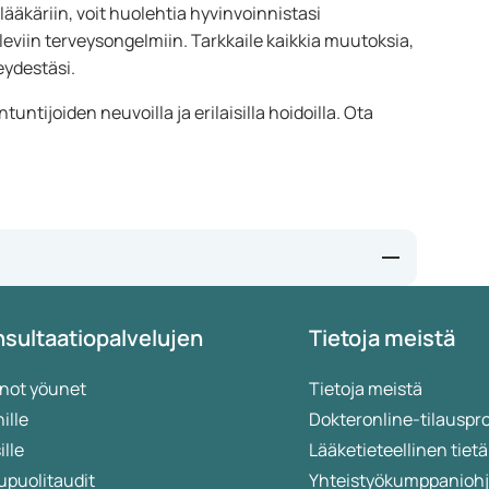
ääkäriin, voit huolehtia hyvinvoinnistasi
leviin terveysongelmiin. Tarkkaile kaikkia muutoksia,
eydestäsi.
ntijoiden neuvoilla ja erilaisilla hoidoilla. Ota
iet-regelmatig-
sultaatiopalvelujen
Tietoja meistä
ld%20zijn%20is,eerste%20dag%20van%20elke%20ong
p-period-birth-control
not yöunet
Tietoja meistä
ille
Dokteronline-tilauspr
ille
Lääketieteellinen ti
struatie-uitstel#volledige-tekst
nstruatie-uitstel#volledige-tekst-achtergronden
upuolitaudit
Yhteistyökumppanioh