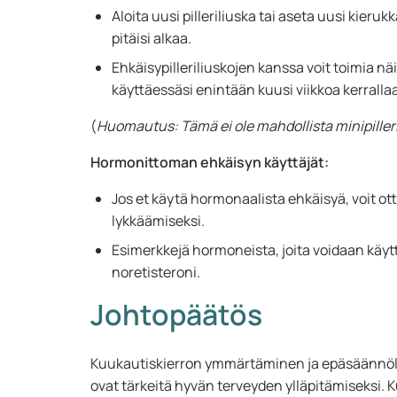
Aloita uusi pilleriliuska tai aseta uusi kierukk
pitäisi alkaa.
Ehkäisypilleriliuskojen kanssa voit toimia nä
käyttäessäsi enintään kuusi viikkoa kerralla
(
Huomautus: Tämä ei ole mahdollista minipiller
Hormonittoman ehkäisyn käyttäjät:
Jos et käytä hormonaalista ehkäisyä, voit 
lykkäämiseksi.
Esimerkkejä hormoneista, joita voidaan käytt
noretisteroni.
Johtopäätös
Kuukautiskierron ymmärtäminen ja epäsäännöll
ovat tärkeitä hyvän terveyden ylläpitämiseksi.