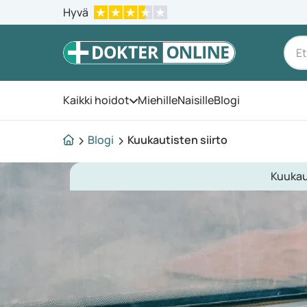
Hyvä
Kaikki hoidot
Miehille
Naisille
Blogi
Avaa valikko
Blogi
Kuukautisten siirto
Kuukaut