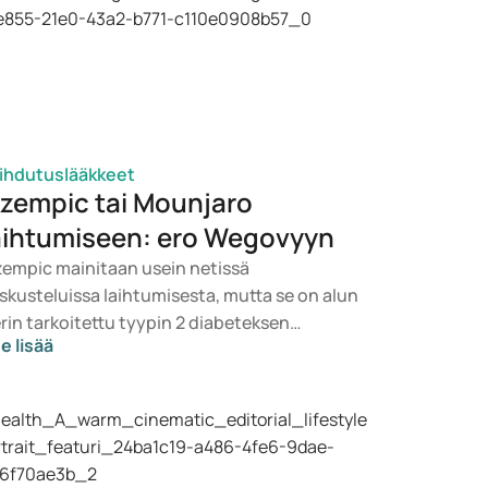
ihdutuslääkkeet
zempic tai Mounjaro
aihtumiseen: ero Wegovyyn
empic mainitaan usein netissä
skusteluissa laihtumisesta, mutta se on alun
rin tarkoitettu tyypin 2 diabeteksen
e lisää
itoon. Jos etsit lääkettä painonhallintaan,
ille nousevat todennäköisemmin
ihtoehdot kuten Mounjaro ja Wegovy.
pivan hoidon valitsee lääkäri
rveydentilasi, BMI:si ja käyttämäsi
äkityksen perusteella.