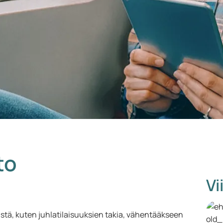
to
Vi
yistä, kuten juhlatilaisuuksien takia, vähentääkseen