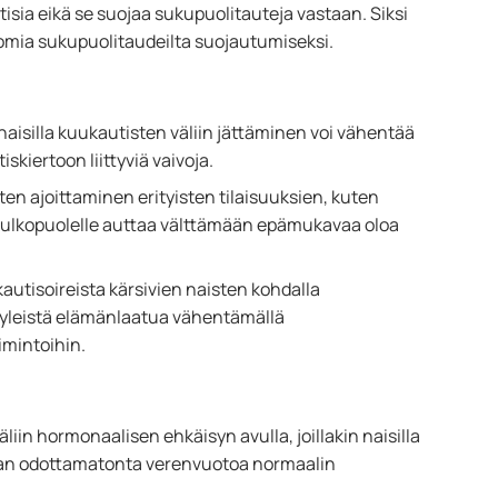
isia eikä se suojaa sukupuolitauteja vastaan. Siksi
omia sukupuolitaudeilta suojautumiseksi.
n naisilla kuukautisten väliin jättäminen voi vähentää
skiertoon liittyviä vaivoja.
ten ajoittaminen erityisten tilaisuuksien, kuten
 ulkopuolelle auttaa välttämään epämukavaa oloa
autisoireista kärsivien naisten kohdalla
a yleistä elämänlaatua vähentämällä
oimintoihin.
liin hormonaalisen ehkäisyn avulla, joillakin naisilla
etaan odottamatonta verenvuotoa normaalin