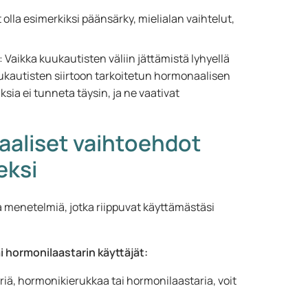
t olla esimerkiksi päänsärky, mielialan vaihtelut,
: Vaikka kuukautisten väliin jättämistä lyhyellä
kuukautisten siirtoon tarkoitetun hormonaalisen
sia ei tunneta täysin, ja ne vaativat
aliset vaihtoehdot
eksi
a menetelmiä, jotka riippuvat käyttämästäsi
i hormonilaastarin käyttäjät:
riä, hormonikierukkaa tai hormonilaastaria, voit