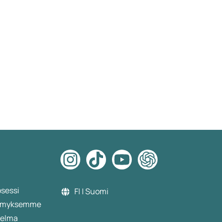
osessi
FI | Suomi
etämyksemme
jelma