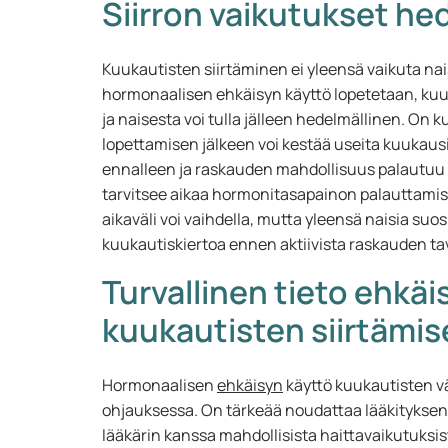
Siirron vaikutukset he
Kuukautisten siirtäminen ei yleensä vaikuta nais
hormonaalisen ehkäisyn käyttö lopetetaan, kuu
ja naisesta voi tulla jälleen hedelmällinen. On
lopettamisen jälkeen voi kestää useita kuukaus
ennalleen ja raskauden mahdollisuus palautuu n
tarvitsee aikaa hormonitasapainon palauttamis
aikaväli voi vaihdella, mutta yleensä naisia s
kuukautiskiertoa ennen aktiivista raskauden tav
Turvallinen tieto ehkä
kuukautisten siirtämis
Hormonaalisen
ehkäisyn
käyttö kuukautisten väl
ohjauksessa. On tärkeää noudattaa lääkityksen 
lääkärin kanssa mahdollisista haittavaikutuksis