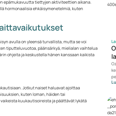
en epämukavuutta tiettyjen aktiviteettien aikana.
ällä hormonaalisia ehkäisymenetelmiä, kuten
haittavaikutukset
La
yn avulla on yleensä turvallista, mutta se voi
O
kuten tiputteluvuotoa, päänsärkyä, mielialan vaihtelua
ärin ohjeita ja keskustella hänen kanssaan kaikista
l
Oz
ke
pe
Lu
ho
ukautisiaan. Jotkut naiset haluavat ajoittaa
es
ilaisuuksien, kuten loman, häiden tai
va
vaikeista kuukautisoireista ja päättävät lykätä
So
te
lä