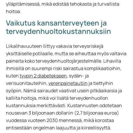
ylläpitämisessä, mikä edistää tehokasta ja turvallista
hoitoa.
Vaikutus kansanterveyteen ja
terveydenhuoltokustannuksiin
Liikalihavuuteen liittyy vakavia terveysriskejä
yksittäiselle potilaalle, mutta se aiheuttaa myös valtavia
paineita koko terveydenhuoltojärjestelmälle. Lihavilla
ihmisillä on suurempi riski sairastua komplikaatioihin,
kuten
tyypin 2 diabetekseen
, sydän- ja
verisuonitauteihin,
verenpainetautiin
ja tiettyihin
syöpiin. Nämä sairaudet vaativat usein pitkäaikaisia ja
kalliita hoitoja, mikä voi lisätä terveydenhuollon
kustannuksia merkittävästi. Kustannusten odotetaan
nousevan 3 biljoonaan dollariin (2,7 biljoonaa euroa)
vuodessa vuoteen 2030 mennessä, mikä korostaa
entisestään ongelman laajuutta ja kiireellisyyttä.