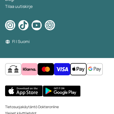
Tilaa uutiskirje
FI | Suomi
Tietosuojakäytäntö Dokteronline
Yleiset käyttöehdot