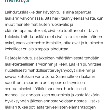
Laihdutuslääkkeiden käytön tulisi aina tapahtua
lääkärin valvonnassa. Sitä harkitaan yleensä vasta, kun
muut menetelmät, kuten ruokavalio ja
elämäntapamuutokset, eivät ole tuottaneet riittäviä
tuloksia. Laihdutuslääkkeet eivät siis ole ensimmäinen
askel, vaan vaihtoehto ihmisille, jotka ovat jo tuloksetta
kokeilleet erilaisia tapoja laihduttaa.
Päätös laihdutuslääkkeiden määräämisestä tehdään
lääketieteellisen arvioinnin jälkeen. Lääkäri punnitsee
huolellisesti mahdolliset terveyshyödyt riskeihin ja
sivuvaikutuksiin verrattuna. Säännöllinen lääkärin
suorittama seuranta on tarpeen edistymisen
seuraamiseksi. Lääkäri harkitsee huolellisesti
mahdollisia annostuksen muutoksia ja vasta lääkärin
hyväksynnän jälkeen annosta voidaan nostaa. Lisäksi
lääkäri tukee potilasta terveellisten elämäntapojen