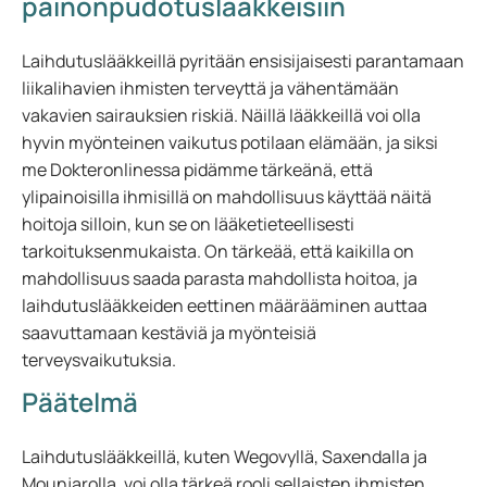
painonpudotuslääkkeisiin
Laihdutuslääkkeillä pyritään ensisijaisesti parantamaan
liikalihavien ihmisten terveyttä ja vähentämään
vakavien sairauksien riskiä. Näillä lääkkeillä voi olla
hyvin myönteinen vaikutus potilaan elämään, ja siksi
me Dokteronlinessa pidämme tärkeänä, että
ylipainoisilla ihmisillä on mahdollisuus käyttää näitä
hoitoja silloin, kun se on lääketieteellisesti
tarkoituksenmukaista. On tärkeää, että kaikilla on
mahdollisuus saada parasta mahdollista hoitoa, ja
laihdutuslääkkeiden eettinen määrääminen auttaa
saavuttamaan kestäviä ja myönteisiä
terveysvaikutuksia.
Päätelmä
Laihdutuslääkkeillä, kuten Wegovyllä, Saxendalla ja
Mounjarolla, voi olla tärkeä rooli sellaisten ihmisten