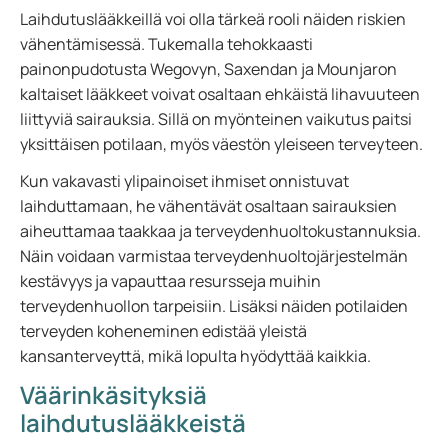
Laihdutuslääkkeillä voi olla tärkeä rooli näiden riskien
vähentämisessä. Tukemalla tehokkaasti
painonpudotusta Wegovyn, Saxendan ja Mounjaron
kaltaiset lääkkeet voivat osaltaan ehkäistä lihavuuteen
liittyviä sairauksia. Sillä on myönteinen vaikutus paitsi
yksittäisen potilaan, myös väestön yleiseen terveyteen.
Kun vakavasti ylipainoiset ihmiset onnistuvat
laihduttamaan, he vähentävät osaltaan sairauksien
aiheuttamaa taakkaa ja terveydenhuoltokustannuksia.
Näin voidaan varmistaa terveydenhuoltojärjestelmän
kestävyys ja vapauttaa resursseja muihin
terveydenhuollon tarpeisiin. Lisäksi näiden potilaiden
terveyden koheneminen edistää yleistä
kansanterveyttä, mikä lopulta hyödyttää kaikkia.
Väärinkäsityksiä
laihdutuslääkkeistä