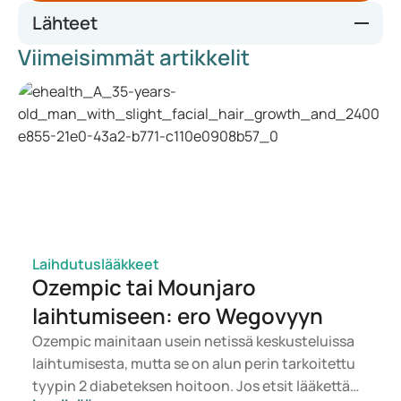
Lähteet
Viimeisimmät artikkelit
https://www.nbcnews.com/nightly-news/video/nbc-news-
exclusive-ozempic-and-wegovy-novo-nordisk-ceo-
speaks-out-on-high-prices-drug-shortages-
217953349854
https://www.who.int/news-room/fact-
sheets/detail/obesity-and-
overweight#:~:text=In%202022%2C%201%20in%208,m
illion%20were%20living%20with%20obesity
Laihdutuslääkkeet
Ozempic tai Mounjaro
laihtumiseen: ero Wegovyyn
Ozempic mainitaan usein netissä keskusteluissa
laihtumisesta, mutta se on alun perin tarkoitettu
tyypin 2 diabeteksen hoitoon. Jos etsit lääkettä