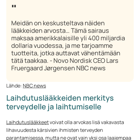
Meidän on keskusteltava näiden
lääkkeiden arvosta… Tämä sairaus
maksaa amerikkalaisille yli 400 miljardia
dollaria vuodessa, ja me tarjoamme
tuotteita, jotka auttavat vähentämään
tätä taakkaa. - Novo Nordisk CEO Lars
Fruergaard Jørgensen NBC news
Lähde:
NBC news
Laihdutuslääkkeiden merkitys
terveydelle ja laihtumiselle
Laihdutuslääkkeet
voivat olla arvokas lisä vakavasta
lihavuudesta kärsivien ihmisten terveyden
parantamisessa, mutta ne ovat vain yksi osa laajempaa