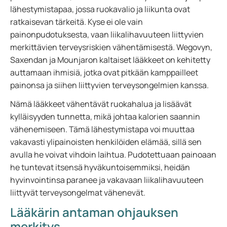
lähestymistapaa, jossa ruokavalio ja liikunta ovat
ratkaisevan tärkeitä. Kyse ei ole vain
painonpudotuksesta, vaan liikalihavuuteen liittyvien
merkittävien terveysriskien vähentämisestä. Wegovyn,
Saxendan ja Mounjaron kaltaiset lääkkeet on kehitetty
auttamaan ihmisiä, jotka ovat pitkään kamppailleet
painonsa ja siihen liittyvien terveysongelmien kanssa.
Nämä lääkkeet vähentävät ruokahalua ja lisäävät
kylläisyyden tunnetta, mikä johtaa kalorien saannin
vähenemiseen. Tämä lähestymistapa voi muuttaa
vakavasti ylipainoisten henkilöiden elämää, sillä sen
avulla he voivat vihdoin laihtua. Pudotettuaan painoaan
he tuntevat itsensä hyväkuntoisemmiksi, heidän
hyvinvointinsa paranee ja vakavaan liikalihavuuteen
liittyvät terveysongelmat vähenevät.
Lääkärin antaman ohjauksen
merkitys