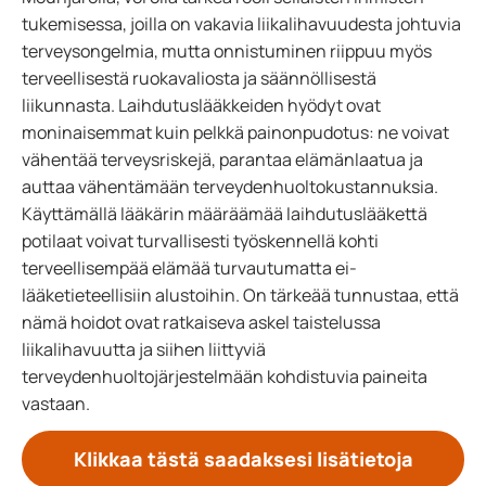
tukemisessa, joilla on vakavia liikalihavuudesta johtuvia
terveysongelmia, mutta onnistuminen riippuu myös
terveellisestä ruokavaliosta ja säännöllisestä
liikunnasta. Laihdutuslääkkeiden hyödyt ovat
moninaisemmat kuin pelkkä painonpudotus: ne voivat
vähentää terveysriskejä, parantaa elämänlaatua ja
auttaa vähentämään terveydenhuoltokustannuksia.
Käyttämällä lääkärin määräämää laihdutuslääkettä
potilaat voivat turvallisesti työskennellä kohti
terveellisempää elämää turvautumatta ei-
lääketieteellisiin alustoihin. On tärkeää tunnustaa, että
nämä hoidot ovat ratkaiseva askel taistelussa
liikalihavuutta ja siihen liittyviä
terveydenhuoltojärjestelmään kohdistuvia paineita
vastaan.
Klikkaa tästä saadaksesi lisätietoja