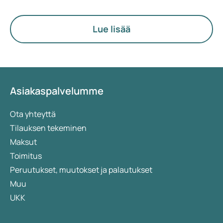
termi korostaa enemmän hormoneja,
aineenvaihduntaa ja munasarjojen toimintaa.
Lue lisää
Asiakaspalvelumme
Ota yhteyttä
Tilauksen tekeminen
Maksut
Toimitus
Peruutukset, muutokset ja palautukset
Muu
UKK