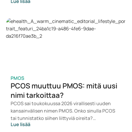
Lue lisää
painonhallintaan, esille nousevat
todennäköisemmin vaihtoehdot kuten Mounjaro
ja Wegovy. Sopivan hoidon valitsee lääkäri
terveydentilasi, BMI:si ja käyttämäsi lääkityksen
perusteella.
PMOS
PCOS muuttuu PMOS: mitä uusi
nimi tarkoittaa?
PCOS sai toukokuussa 2026 virallisesti uuden
kansainvälisen nimen PMOS. Onko sinulla PCOS
tai tunnistatko siihen liittyviä oireita?
Lue lisää
Lääketieteellisesti mikään ei muutu heti. Uusi