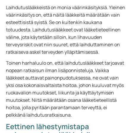
Laihdutuslääkkeistä on monia väärinkäsityksiä. Yleinen
väärinkäsitys on, että näitä lääkkeitä määrätään vain
esteettisistä syistä. Se on kuitenkin kaukana
totuudesta. Laihdutuslääkkeet ovat lääketieteellinen
väline, jota käytetään silloin, kun lihavuuden
terveysriskit ovat niin suuret, että laihduttaminen on
ratkaiseva askel terveyden ylläpitämisessä.
Toinen harhaluulo on, että laihdutuslääkkeet tarjoavat
nopean ratkaisun ilman lisäponnisteluja. Vaikka
lääkkeet auttavat painonpudotuksessa, ne ovat vain
yksi osa kokonaisvaltaista hoitoa, johon kuuluvat myös
ruokavalion muutokset, liikunta ja käyttäytymisen
muutokset. Niitä määrätään osana lääketieteellistä
hoitoa, jolla pyritään parantamaan terveyttä, ei
pelkkänä laihdutusratkaisuna.
Eettinen lähestymistapa