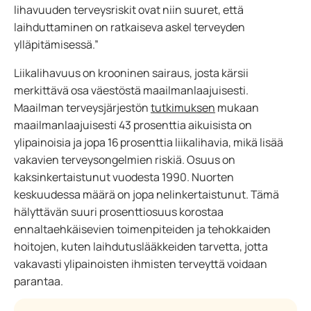
lihavuuden terveysriskit ovat niin suuret, että
laihduttaminen on ratkaiseva askel terveyden
ylläpitämisessä.”
Liikalihavuus on krooninen sairaus, josta kärsii
merkittävä osa väestöstä maailmanlaajuisesti.
Maailman terveysjärjestön
tutkimuksen
mukaan
maailmanlaajuisesti 43 prosenttia aikuisista on
ylipainoisia ja jopa 16 prosenttia liikalihavia, mikä lisää
vakavien terveysongelmien riskiä. Osuus on
kaksinkertaistunut vuodesta 1990. Nuorten
keskuudessa määrä on jopa nelinkertaistunut. Tämä
hälyttävän suuri prosenttiosuus korostaa
ennaltaehkäisevien toimenpiteiden ja tehokkaiden
hoitojen, kuten laihdutuslääkkeiden tarvetta, jotta
vakavasti ylipainoisten ihmisten terveyttä voidaan
parantaa.