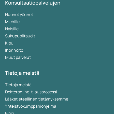
Konsultaatiopalvelujen
Huonot yöunet
Miehille
Naisille
Sukupuolitaudit
Kipu
Ihonhoito
Muut palvelut
Tietoja meistä
Tietoja meistä
Dokteronline-tilausprosessi
Lääketieteellinen tietämyksemme
Yhteistyökumppaniohjelma
Blogi