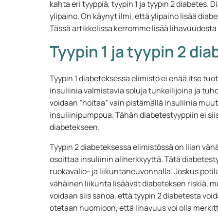
kahta eri tyyppiä, tyypin 1 ja tyypin 2 diabetes. 
ylipaino. On käynyt ilmi, että ylipaino lisää dia
Tässä artikkelissa kerromme lisää lihavuudesta 
Tyypin 1 ja tyypin 2 di
Tyypin 1 diabeteksessa elimistö ei enää itse tuo
insuliinia valmistavia soluja tunkeilijoina ja t
voidaan ”hoitaa” vain pistämällä insuliinia muu
insuliinipumppua. Tähän diabetestyyppiin ei sii
diabetekseen.
Tyypin 2 diabeteksessa elimistössä on liian vähän
osoittaa insuliinin aliherkkyyttä. Tätä diabetest
ruokavalio- ja liikuntaneuvonnalla. Joskus potila
vähäinen liikunta lisäävät diabeteksen riskiä, m
voidaan siis sanoa, että tyypin 2 diabetesta voi
otetaan huomioon, että lihavuus voi olla merkit