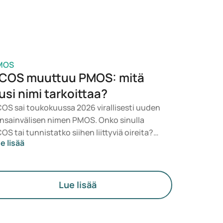
MOS
COS muuttuu PMOS: mitä
usi nimi tarkoittaa?
OS sai toukokuussa 2026 virallisesti uuden
nsainvälisen nimen PMOS. Onko sinulla
OS tai tunnistatko siihen liittyviä oireita?
e lisää
äketieteellisesti mikään ei muutu heti. Uusi
rmi korostaa enemmän hormoneja,
neenvaihduntaa ja munasarjojen toimintaa.
Lue lisää