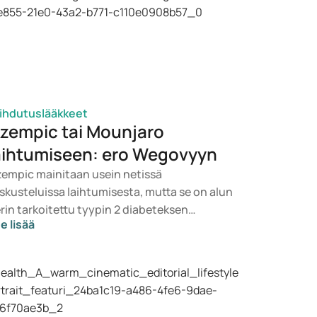
ihdutuslääkkeet
zempic tai Mounjaro
aihtumiseen: ero Wegovyyn
empic mainitaan usein netissä
skusteluissa laihtumisesta, mutta se on alun
rin tarkoitettu tyypin 2 diabeteksen
e lisää
itoon. Jos etsit lääkettä painonhallintaan,
ille nousevat todennäköisemmin
ihtoehdot kuten Mounjaro ja Wegovy.
pivan hoidon valitsee lääkäri
rveydentilasi, BMI:si ja käyttämäsi
äkityksen perusteella.