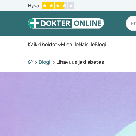
Hyvä
Kaikki hoidot
Miehille
Naisille
Blogi
Avaa valikko
Blogi
Lihavuus ja diabetes