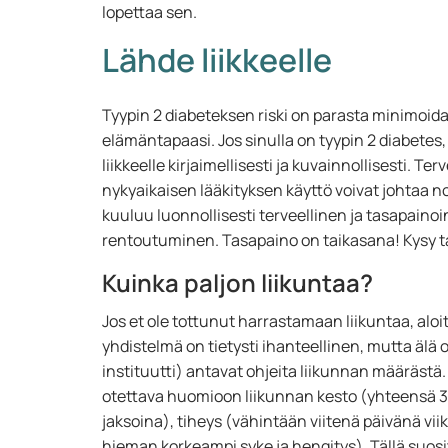
lopettaa sen.
Lähde liikkeelle
Tyypin 2 diabeteksen riski on parasta minimoida.
elämäntapaasi. Jos sinulla on tyypin 2 diabetes
liikkeelle kirjaimellisesti ja kuvainnollisesti. Te
nykyaikaisen lääkityksen käyttö voivat johtaa no
kuuluu luonnollisesti terveellinen ja tasapainoi
rentoutuminen. Tasapaino on taikasana! Kysy ta
Kuinka paljon liikuntaa?
Jos et ole tottunut harrastamaan liikuntaa, aloit
yhdistelmä on tietysti ihanteellinen, mutta älä 
instituutti) antavat ohjeita liikunnan määrästä
otettava huomioon liikunnan kesto (yhteensä 30
jaksoina), tiheys (vähintään viitenä päivänä viik
hieman korkeampi syke ja hengitys). Tällä suosit