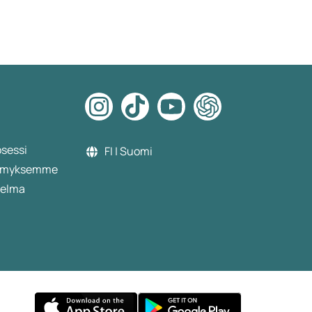
osessi
FI | Suomi
etämyksemme
jelma