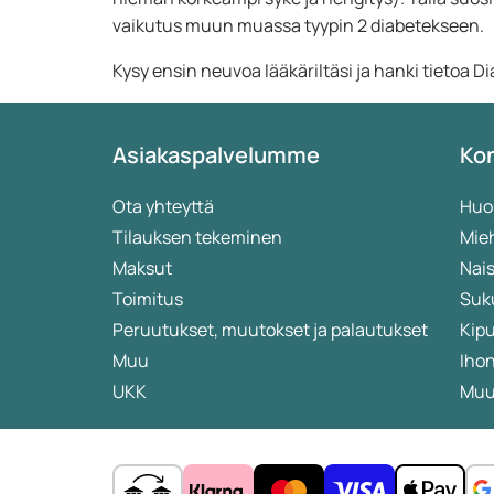
vaikutus muun muassa tyypin 2 diabetekseen.
Kysy ensin neuvoa lääkäriltäsi ja hanki tietoa Di
Asiakaspalvelumme
Kon
Ota yhteyttä
Huo
Tilauksen tekeminen
Mieh
Maksut
Nais
Toimitus
Suk
Peruutukset, muutokset ja palautukset
Kip
Muu
Iho
UKK
Muut