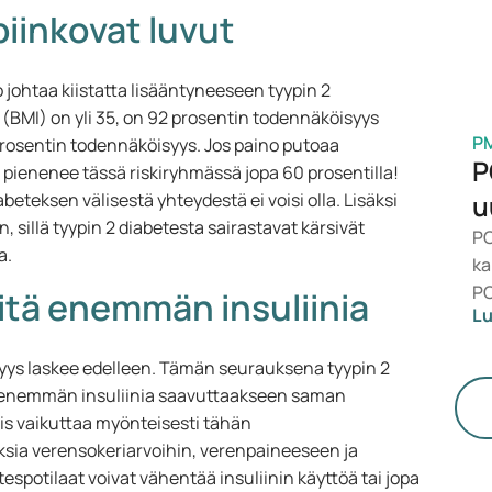
piinkovat luvut
no johtaa kiistatta lisääntyneeseen tyypin 2
i (BMI) on yli 35, on 92 prosentin todennäköisyys
P
 prosentin todennäköisyys. Jos paino putoaa
P
i pienenee tässä riskiryhmässä jopa 60 prosentilla!
eteksen välisestä yhteydestä ei voisi olla. Lisäksi
u
, sillä tyypin 2 diabetesta sairastavat kärsivät
PC
a.
ka
PC
itä enemmän insuliinia
Lu
Lä
te
rkkyys laskee edelleen. Tämän seurauksena tyypin 2
ai
ä enemmän insuliinia saavuttaakseen saman
iis vaikuttaa myönteisesti tähän
uksia verensokeriarvoihin, verenpaineeseen ja
tespotilaat voivat vähentää insuliinin käyttöä tai jopa