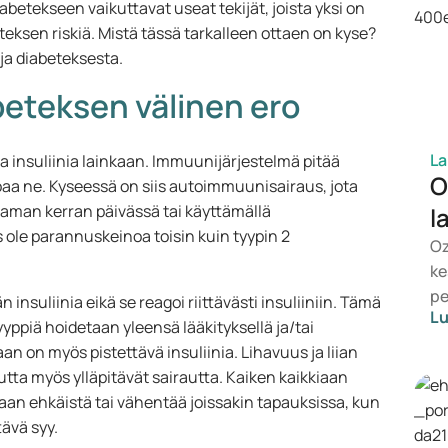
Diabetekseen vaikuttavat useat tekijät, joista yksi on
beteksen riskiä. Mistä tässä tarkalleen ottaen on kyse?
ja diabeteksesta.
abeteksen välinen ero
La
ta insuliinia lainkaan. Immuunijärjestelmä pitää
O
uhoaa ne. Kyseessä on siis autoimmuunisairaus, jota
taman kerran päivässä tai käyttämällä
l
s ole parannuskeinoa toisin kuin tyypin 2
Oz
ke
pe
 insuliinia eikä se reagoi riittävästi insuliiniin. Tämä
Lu
ho
yyppiä hoidetaan yleensä lääkityksellä ja/tai
es
an on myös pistettävä insuliinia. Lihavuus ja liian
va
utta myös ylläpitävät sairautta. Kaiken kaikkiaan
So
daan ehkäistä tai vähentää joissakin tapauksissa, kun
te
tävä syy.
lä