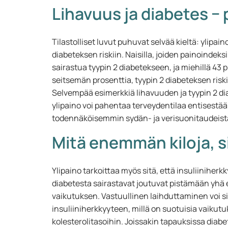
Lihavuus ja diabetes − 
Tilastolliset luvut puhuvat selvää kieltä: ylipai
diabeteksen riskiin. Naisilla, joiden painoindeks
sairastua tyypin 2 diabetekseen, ja miehillä 43
seitsemän prosenttia, tyypin 2 diabeteksen risk
Selvempää esimerkkiä lihavuuden ja tyypin 2 diab
ylipaino voi pahentaa terveydentilaa entisestään
todennäköisemmin sydän- ja verisuonitaudeist
Mitä enemmän kiloja, s
Ylipaino tarkoittaa myös sitä, että insuliinihe
diabetesta sairastavat joutuvat pistämään yh
vaikutuksen. Vastuullinen laihduttaminen voi s
insuliiniherkkyyteen, millä on suotuisia vaikut
kolesterolitasoihin. Joissakin tapauksissa diabe