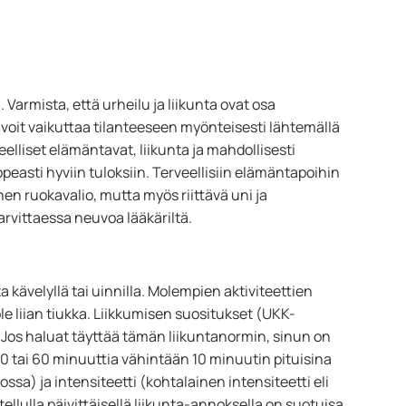
 Varmista, että urheilu ja liikunta ovat osa
, voit vaikuttaa tilanteeseen myönteisesti lähtemällä
rveelliset elämäntavat, liikunta ja mahdollisesti
peasti hyviin tuloksiin. Terveellisiin elämäntapoihin
nen ruokavalio, mutta myös riittävä uni ja
rvittaessa neuvoa lääkäriltä.
a kävelyllä tai uinnilla. Molempien aktiviteettien
ole liian tiukka. Liikkumisen suositukset (UKK-
. Jos haluat täyttää tämän liikuntanormin, sinun on
 tai 60 minuuttia vähintään 10 minuutin pituisina
ossa) ja intensiteetti (kohtalainen intensiteetti eli
ellulla päivittäisellä liikunta-annoksella on suotuisa