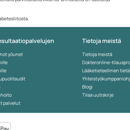
abetesliitosta.
sultaatiopalvelujen
Tietoja meistä
not yöunet
Tietoja meistä
ille
Dokteronline-tilauspr
ille
Lääketieteellinen ti
upuolitaudit
Yhteistyökumppanioh
u
Blogi
nhoito
Tilaa uutiskirje
 palvelut