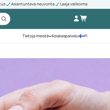
tus
Asiantunteva neuvonta
Laaja valikoima
Tietoja meistä
Asiakaspalvelu
FI
Avaa valikko