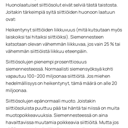
Huonolaatuiset siittiösolut eivät selviä tästä taistosta.
Joitakin tärkeimpiä syitä siittiöiden huonoon laatuun
ovat:
Heikentynyt siittiöiden liikkuvuus (mitä kutsutaan myös
laiskoiksi tai hitaiksi siittiöiksi). Siemennesteen
katsotaan olevan vähemmän liikkuvaa, jos vain 25 % tai
vähemmän siittiöistä liikkuu eteenpäin.
Siittiösolujen pienempi prosenttiosuus
siemennesteessä. Normaalisti siemensyöksyä kohti
vapautuu 100−200 miljoonaa siittiöitä. Jos miehen
hedelmällisyys on heikentynyt, tämä määrä on alle 20
miljoonaa.
Siittiösolujen epänormaali muoto. Joistakin
siittiösoluista puuttuu pää tai häntä tai niissä on muita
muotopoikkeavuuksia. Siemennesteessä on aina
havaittavissa muutamia poikkeavia siittiöitä. Mutta jos