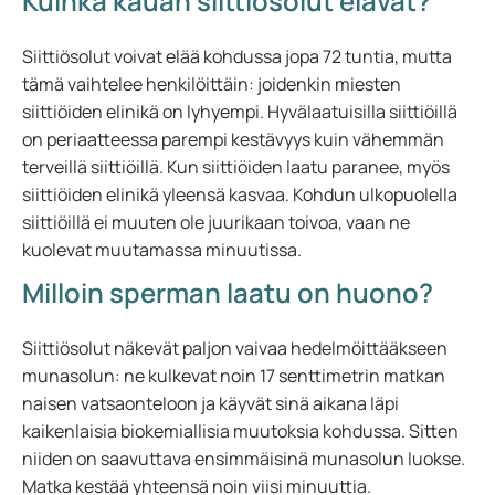
Kuinka kauan siittiösolut elävät?
Siittiösolut voivat elää kohdussa jopa 72 tuntia, mutta
tämä vaihtelee henkilöittäin: joidenkin miesten
siittiöiden elinikä on lyhyempi. Hyvälaatuisilla siittiöillä
on periaatteessa parempi kestävyys kuin vähemmän
terveillä siittiöillä. Kun siittiöiden laatu paranee, myös
siittiöiden elinikä yleensä kasvaa. Kohdun ulkopuolella
siittiöillä ei muuten ole juurikaan toivoa, vaan ne
kuolevat muutamassa minuutissa.
Milloin sperman laatu on huono?
Siittiösolut näkevät paljon vaivaa hedelmöittääkseen
munasolun: ne kulkevat noin 17 senttimetrin matkan
naisen vatsaonteloon ja käyvät sinä aikana läpi
kaikenlaisia biokemiallisia muutoksia kohdussa. Sitten
niiden on saavuttava ensimmäisinä munasolun luokse.
Matka kestää yhteensä noin viisi minuuttia.