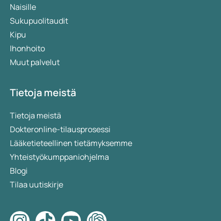
Naisille
Sukupuolitaudit
Kipu
Ihonhoito
Muut palvelut
Tietoja meistä
Tietoja meistä
Dokteronline-tilausprosessi
Lääketieteellinen tietämyksemme
Yhteistyökumppaniohjelma
Blogi
Tilaa uutiskirje