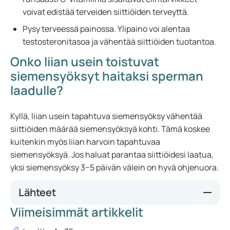
voivat edistää terveiden siittiöiden terveyttä.
Pysy terveessä painossa. Ylipaino voi alentaa
testosteronitasoa ja vähentää siittiöiden tuotantoa.
Onko liian usein toistuvat
siemensyöksyt haitaksi sperman
laadulle?
Kyllä, liian usein tapahtuva siemensyöksy vähentää
siittiöiden määrää siemensyöksyä kohti. Tämä koskee
kuitenkin myös liian harvoin tapahtuvaa
siemensyöksyä. Jos haluat parantaa siittiöidesi laatua,
yksi siemensyöksy 3−5 päivän välein on hyvä ohjenuora.
Lähteet
Viimeisimmät artikkelit
Dokterdokter. (z.d.).
Dokterdokter – dé website met alles
over gezond leven
.