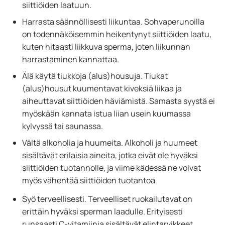
siittiöiden laatuun.
Harrasta säännöllisesti liikuntaa. Sohvaperunoilla
on todennäköisemmin heikentynyt siittiöiden laatu,
kuten hitaasti liikkuva sperma, joten liikunnan
harrastaminen kannattaa.
Älä käytä tiukkoja (alus)housuja. Tiukat
(alus)housut kuumentavat kiveksiä liikaa ja
aiheuttavat siittiöiden häviämistä. Samasta syystä ei
myöskään kannata istua liian usein kuumassa
kylvyssä tai saunassa.
Vältä alkoholia ja huumeita. Alkoholi ja huumeet
sisältävät erilaisia aineita, jotka eivät ole hyväksi
siittiöiden tuotannolle, ja viime kädessä ne voivat
myös vähentää siittiöiden tuotantoa.
Syö terveellisesti. Terveelliset ruokailutavat on
erittäin hyväksi sperman laadulle. Erityisesti
runsaasti C-vitamiinia sisältävät elintarvikkeet