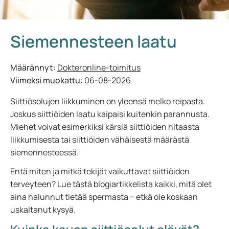
Siemennesteen laatu
Määrännyt:
Dokteronline-toimitus
Viimeksi muokattu:
06-08-2026
Siittiösolujen liikkuminen on yleensä melko reipasta.
Joskus siittiöiden laatu kaipaisi kuitenkin parannusta.
Miehet voivat esimerkiksi kärsiä siittiöiden hitaasta
liikkumisesta tai siittiöiden vähäisestä määrästä
siemennesteessä.
Entä miten ja mitkä tekijät vaikuttavat siittiöiden
terveyteen? Lue tästä blogiartikkelista kaikki, mitä olet
aina halunnut tietää spermasta − etkä ole koskaan
uskaltanut kysyä.