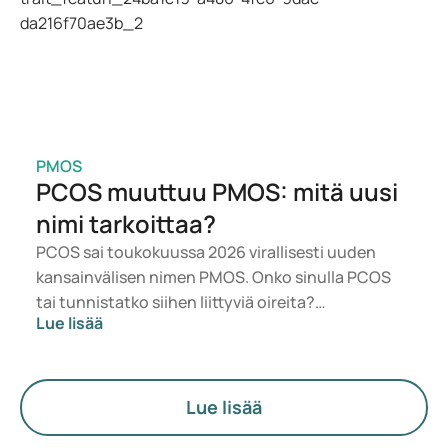
perusteella.
PMOS
PCOS muuttuu PMOS: mitä uusi
nimi tarkoittaa?
PCOS sai toukokuussa 2026 virallisesti uuden
kansainvälisen nimen PMOS. Onko sinulla PCOS
tai tunnistatko siihen liittyviä oireita?
Lue lisää
Lääketieteellisesti mikään ei muutu heti. Uusi
termi korostaa enemmän hormoneja,
aineenvaihduntaa ja munasarjojen toimintaa.
Lue lisää