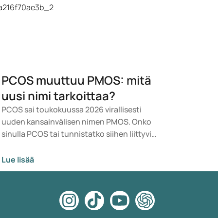
PCOS muuttuu PMOS: mitä
uusi nimi tarkoittaa?
PCOS sai toukokuussa 2026 virallisesti
uuden kansainvälisen nimen PMOS. Onko
sinulla PCOS tai tunnistatko siihen liittyviä
oireita? Lääketieteellisesti mikään ei muutu
heti. Uusi termi korostaa enemmän
Lue lisää
hormoneja, aineenvaihduntaa ja
munasarjojen toimintaa.