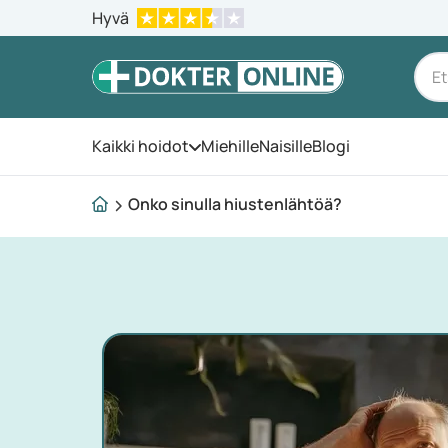
Hyvä
Kaikki hoidot
Miehille
Naisille
Blogi
Avaa valikko
Onko sinulla hiustenlähtöä?