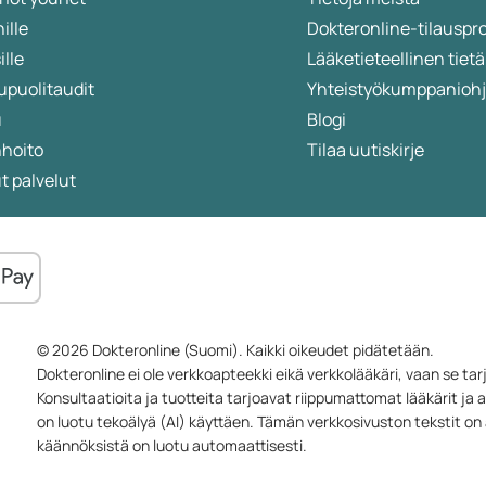
ille
Dokteronline-tilauspr
ille
Lääketieteellinen ti
upuolitaudit
Yhteistyökumppanioh
u
Blogi
nhoito
Tilaa uutiskirje
 palvelut
© 2026 Dokteronline (Suomi). Kaikki oikeudet pidätetään.
Dokteronline ei ole verkkoapteekki eikä verkkolääkäri, vaan se ta
Konsultaatioita ja tuotteita tarjoavat riippumattomat lääkärit ja 
on luotu tekoälyä (AI) käyttäen. Tämän verkkosivuston tekstit on al
käännöksistä on luotu automaattisesti.