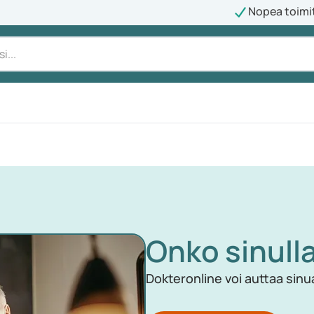
Nopea toimi
Onko sinull
Dokteronline voi auttaa sin