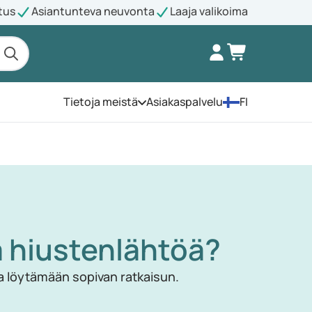
tus
Asiantunteva neuvonta
Laaja valikoima
Tietoja meistä
Asiakaspalvelu
FI
Avaa valikko
a hiustenlähtöä?
ua löytämään sopivan ratkaisun.