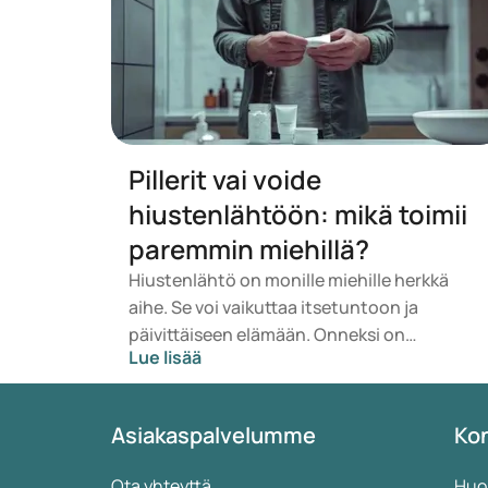
Pillerit vai voide
hiustenlähtöön: mikä toimii
paremmin miehillä?
Hiustenlähtö on monille miehille herkkä
aihe. Se voi vaikuttaa itsetuntoon ja
päivittäiseen elämään. Onneksi on
Lue lisää
olemassa hoitovaihtoehtoja, kuten
lääkkeitä pillerimuodossa ja voiteita, joita
levitetään suoraan päänahkaan. Mutta
Asiakaspalvelumme
Kon
mikä toimii paremmin? Ja voiko niitä
yhdistää? Tässä artikkelissa kerrotaan, mitä
Ota yhteyttä
Huo