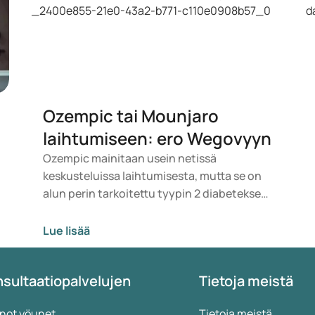
Ozempic tai Mounjaro
laihtumiseen: ero Wegovyyn
Ozempic mainitaan usein netissä
keskusteluissa laihtumisesta, mutta se on
alun perin tarkoitettu tyypin 2 diabeteksen
hoitoon. Jos etsit lääkettä
painonhallintaan, esille nousevat
Lue lisää
todennäköisemmin vaihtoehdot kuten
Mounjaro ja Wegovy. Sopivan hoidon
sultaatiopalvelujen
Tietoja meistä
valitsee lääkäri terveydentilasi, BMI:si ja
käyttämäsi lääkityksen perusteella.
not yöunet
Tietoja meistä