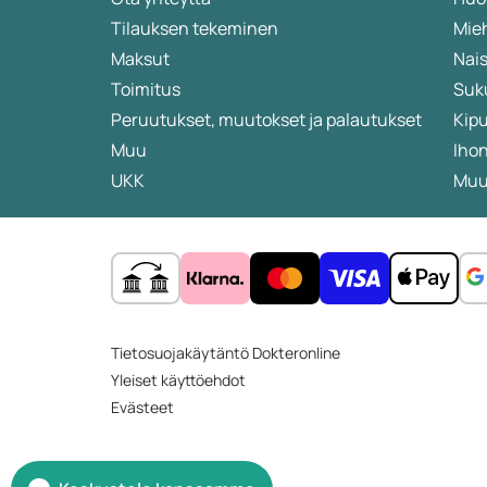
tiede sanoo pillereistä ja voiteista
Tilauksen tekeminen
Mieh
hiustenlähdön hoidossa.
Maksut
Nais
Toimitus
Suk
Peruutukset, muutokset ja palautukset
Kip
Muu
Iho
UKK
Muut
Tietosuojakäytäntö Dokteronline
Yleiset käyttöehdot
Evästeet