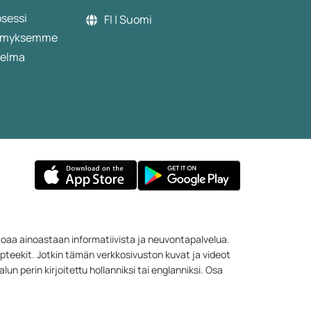
osessi
FI | Suomi
etämyksemme
jelma
rjoaa ainoastaan informatiivista ja neuvontapalvelua.
apteekit. Jotkin tämän verkkosivuston kuvat ja videot
un perin kirjoitettu hollanniksi tai englanniksi. Osa