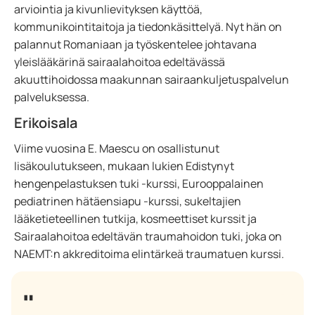
arviointia ja kivunlievityksen käyttöä,
kommunikointitaitoja ja tiedonkäsittelyä. Nyt hän on
palannut Romaniaan ja työskentelee johtavana
yleislääkärinä sairaalahoitoa edeltävässä
akuuttihoidossa maakunnan sairaankuljetuspalvelun
palveluksessa.
Erikoisala
Viime vuosina E. Maescu on osallistunut
lisäkoulutukseen, mukaan lukien Edistynyt
hengenpelastuksen tuki -kurssi, Eurooppalainen
pediatrinen hätäensiapu -kurssi, sukeltajien
lääketieteellinen tutkija, kosmeettiset kurssit ja
Sairaalahoitoa edeltävän traumahoidon tuki, joka on
NAEMT:n akkreditoima elintärkeä traumatuen kurssi.