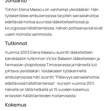
Johdanto
Tohtori Elena Maescu on vanhempi yleislääkäri. Hän
työskentelee ambulanssissa tarjoten sairaalahoitoa
edeltävää hoitoa suurissa lääketieteellisissä ja
kirurgisissa hätätilanteissa. Hänen potilaansa kärsivät
usein monista vammoista.
Tutkinnot
Vuonna 2003 Elena Maescu suoritti lääketieteen
kandidaatin tutkinnon Victor Babesin lääketieteen ja
farmasian yliopistossa Timisoarassa ja hänestä tuli
johtava yleislääkäri. Voidakseen työskennellä
ambulanssissa hän suoritti ”Pätevyys sairaalahoitoa
edeltävissä hätätilanteissa” -kurssin vuonna 2011.
Hänellä on tällä hetkellä yli 15 vuoden kokemus
erilaisten hätätilanteiden hoitamisesta.
Kokemus