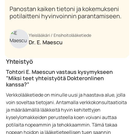
Panostan kaiken tietoni ja kokemukseni
potilaitteni hyvinvoinnin parantamiseen.
Yleislääkäri / Ensihoitolääketiede
Dr. E. Maescu
Yhteistyö
Tohtori E. Maescun vastaus kysymykseen
”Miksi teet yhteistyötä Dokteronlinen
kanssa?”
Verkkolääketiede on minulle uusi ja haastava alue, jolla
voin soveltaa tietojani. Antamalla verkkokonsultaatioita
ja määräämällä lääkkeitä hyvin kehitettyjen
kyselylomakkeiden perusteella koen voivani auttaa
potilaita nopeammin ja tehokkaammin. Tämä takaa
nopean hoidon ja lääketieteellisen tuen saannin