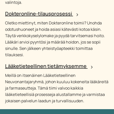
valintoja.
Dokteronline-tilausprosessi
Oletko miettinyt, miten Dokteronline toimii? Unohda
odotushuoneet ja hoida asiasi kätevästi kotoa käsin.
Täytä verkkokyselylomake ja pyydä tarvitsemasi hoito.
Lääkäri arvioi pyyntösi ja määrää hoidon, jos se sopii
sinulle. Sen jälkeen yhteistyöapteekki toimittaa
tilauksesi.
Lääketieteellinen tietämyksemme
Meillä on itsenäinen Lääketieteellinen
Neuvonantajaryhmä, johon kuuluu kokeneita lääkäreitä
ja farmaseutteja. Tämä tiimi valvoo kaikkia
lääketieteellisiä prosesseja alustallamme ja varmistaa
jokaisen palvelun laadun ja turvallisuuden.