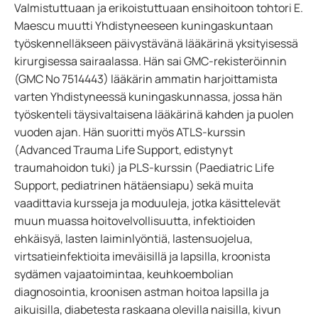
Valmistuttuaan ja erikoistuttuaan ensihoitoon tohtori E.
Maescu muutti Yhdistyneeseen kuningaskuntaan
työskennelläkseen päivystävänä lääkärinä yksityisessä
kirurgisessa sairaalassa. Hän sai GMC-rekisteröinnin
(GMC No 7514443) lääkärin ammatin harjoittamista
varten Yhdistyneessä kuningaskunnassa, jossa hän
työskenteli täysivaltaisena lääkärinä kahden ja puolen
vuoden ajan. Hän suoritti myös ATLS-kurssin
(Advanced Trauma Life Support, edistynyt
traumahoidon tuki) ja PLS-kurssin (Paediatric Life
Support, pediatrinen hätäensiapu) sekä muita
vaadittavia kursseja ja moduuleja, jotka käsittelevät
muun muassa hoitovelvollisuutta, infektioiden
ehkäisyä, lasten laiminlyöntiä, lastensuojelua,
virtsatieinfektioita imeväisillä ja lapsilla, kroonista
sydämen vajaatoimintaa, keuhkoembolian
diagnosointia, kroonisen astman hoitoa lapsilla ja
aikuisilla, diabetesta raskaana olevilla naisilla, kivun