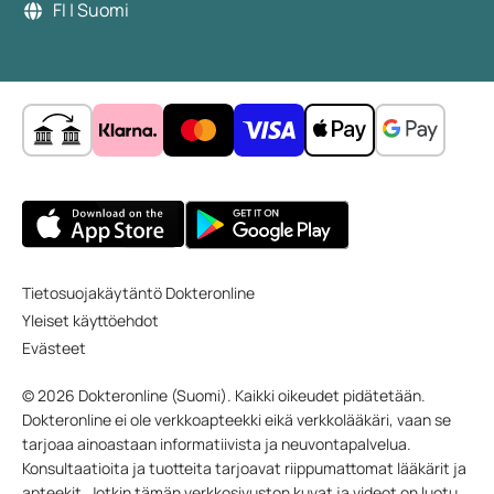
FI | Suomi
Tietosuojakäytäntö Dokteronline
Yleiset käyttöehdot
Evästeet
© 2026 Dokteronline (Suomi). Kaikki oikeudet pidätetään.
Dokteronline ei ole verkkoapteekki eikä verkkolääkäri, vaan se
tarjoaa ainoastaan informatiivista ja neuvontapalvelua.
Konsultaatioita ja tuotteita tarjoavat riippumattomat lääkärit ja
apteekit. Jotkin tämän verkkosivuston kuvat ja videot on luotu