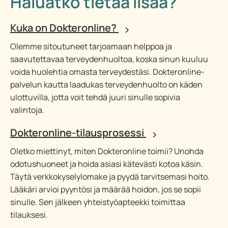
Haluatko tietää lisää?
Kuka on Dokteronline?
Olemme sitoutuneet tarjoamaan helppoa ja
saavutettavaa terveydenhuoltoa, koska sinun kuuluu
voida huolehtia omasta terveydestäsi. Dokteronline-
palvelun kautta laadukas terveydenhuolto on käden
ulottuvilla, jotta voit tehdä juuri sinulle sopivia
valintoja.
Dokteronline-tilausprosessi
Oletko miettinyt, miten Dokteronline toimii? Unohda
odotushuoneet ja hoida asiasi kätevästi kotoa käsin.
Täytä verkkokyselylomake ja pyydä tarvitsemasi hoito.
Lääkäri arvioi pyyntösi ja määrää hoidon, jos se sopii
sinulle. Sen jälkeen yhteistyöapteekki toimittaa
tilauksesi.