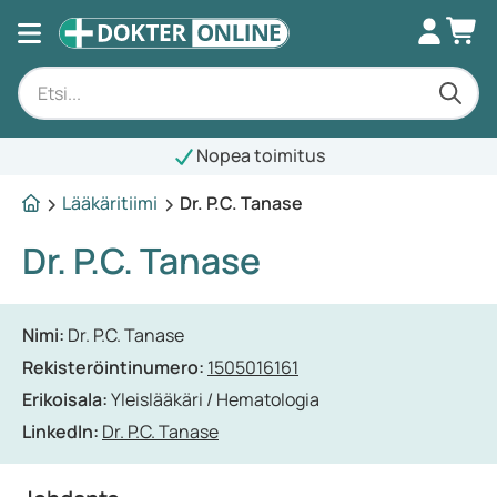
Nopea toimitus
Lääkäritiimi
Dr. P.C. Tanase
Dr. P.C. Tanase
Nimi:
Dr. P.C. Tanase
Rekisteröintinumero:
1505016161
Erikoisala:
Yleislääkäri / Hematologia
LinkedIn:
Dr. P.C. Tanase