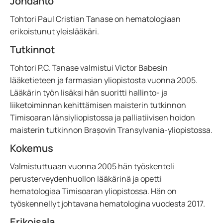
Johdanto
Tohtori Paul Cristian Tanase on hematologiaan
erikoistunut yleislääkäri.
Tutkinnot
Tohtori P.C. Tanase valmistui Victor Babesin
lääketieteen ja farmasian yliopistosta vuonna 2005.
Lääkärin työn lisäksi hän suoritti hallinto- ja
liiketoiminnan kehittämisen maisterin tutkinnon
Timisoaran länsiyliopistossa ja palliatiivisen hoidon
maisterin tutkinnon Brașovin Transylvania-yliopistossa.
Kokemus
Valmistuttuaan vuonna 2005 hän työskenteli
perusterveydenhuollon lääkärinä ja opetti
hematologiaa Timisoaran yliopistossa. Hän on
työskennellyt johtavana hematologina vuodesta 2017.
Erikoisala