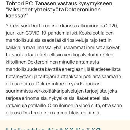
Tohtori P.C. Tanasen vastaus kysymykseen
”Miksi teet yhteistyötä Dokteronlinen
kanssa?”
Yhteistyöni Dokteronlinen kanssa alkoi vuonna 2020,
juuri kun COVID-19-pandemia iski. Koska potilaiden
mahdollisuuksia saada lääkäripalveluja rajoitettiin
kaikkialla maailmassa, yhä useammat ihmiset alkoivat
turvautua lääketieteellisiin verkkopalveluihin. Olen
kiitollinen Dokteronlinen minulle antamasta
mahdollisuudesta käyttää energiaani, lääketieteellistä
tietämystäni ja taitojani auttaakseni potilaita saamaan
oikeaa hoitoa. Dokteronline on yksi Euroopan
suurimmista verkkolääkäripalvelujen tarjoajista, joka
tarjoaa erinomaisia, nykyaikaisia lääketieteellisiä
ratkaisuja potilaille. Olen iloinen ja ylpeä siitä, että saan
olla osa Dokteronlinen ammattilaisten tiimiä.