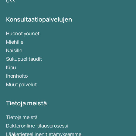
UKK
Konsultaatiopalvelujen
Huonot yöunet
Miehille
Naisille
Sukupuolitaudit
Kipu
Ihonhoito
Muut palvelut
Tietoja meistä
Tietoja meistä
Dokteronline-tilausprosessi
Lääketieteellinen tietämyksemme