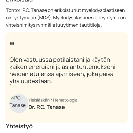
Tohtori P.C. Tanase on erikoistunut myelodysplastiseen
oireyhtymään (MDS). Myelodysplastinen oireyhtymä on
yhteisnimitys ryhmälle luuytimen tautitiloja.
Olen vastuussa potilaistani ja käytän
kaiken energiani ja asiantuntemukseni
heidän etujensa ajamiseen, joka päivä
yhä uudestaan.
Yleislääkäri / Hematologia
Dr. P.C. Tanase
Yhteistyö