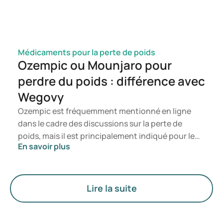
Médicaments pour la perte de poids
Ozempic ou Mounjaro pour
perdre du poids : différence avec
Wegovy
Ozempic est fréquemment mentionné en ligne
dans le cadre des discussions sur la perte de
poids, mais il est principalement indiqué pour le
En savoir plus
traitement du diabète de type 2. Si vous
recherchez un traitement spécifiquement destiné
à la gestion du poids, des médicaments tels que
Mounjaro et Wegovy sont généralement
Lire la suite
privilégiés. Le choix du traitement le plus
approprié est déterminé par un médecin en