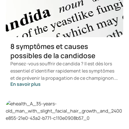
Premature ejaculation - current concepts in the
management: A narrative review - PMC
Brain serotonin, carbohydrate-craving, obesity and
depression - PubMed
https://research.ou.nl/ws/portalfiles/portal/1033331/Richtlij
n%20Vroegtijdige%20zaadlozing.pdf
8 symptômes et causes
possibles de la candidose
Pensez-vous souffrir de candida ? Il est dès lors
essentiel d'identifier rapidement les symptômes
et de prévenir la propagation de ce champignon.
En savoir plus
Dans cet article, vous découvrirez ce qu'est le
candida, les symptômes susceptibles de se
manifester ainsi que les mécanismes de
développement d'une infection à candida. Vous
saurez ainsi à quel moment il est opportun de
consulter un professionnel de la santé.