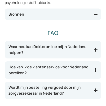
psycholoog en/of huidarts.
Bronnen
FAQ
Dr. Njoo D (z.d.). Acne. Geraadpleegd op 23 april
2019
https://www.huidarts.com/huidaandoeningen/acn
Waarmee kan Dokteronline mij in Nederland
e/
helpen?
Hoe kan ik de klantenservice voor Nederland
Oord huidtherapeuten (z.d.). Hoe ziet acne eruit?
bereiken?
Welke vormen van acne zijn er? Geraadpleegd op 23
april 2019
https://www.thoord.nl/aandoening/acne/
Wordt mijn bestelling vergoed door mijn
zorgverzekeraar in Nederland?
Huidzorg Royale (z.d.). Acne ectopia. Geraadpleegd
op 23 april 2019