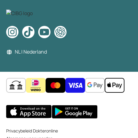
Huidzorg Royale (z.d.). Acne en kwaliteit van leven.
Geraadpleegd op 23 april 2019
https://huidzorgroyale.nl/huidproblemen/acne/acn
e-vulgaris/
NL | Nederland
Privacybeleid Dokteronline