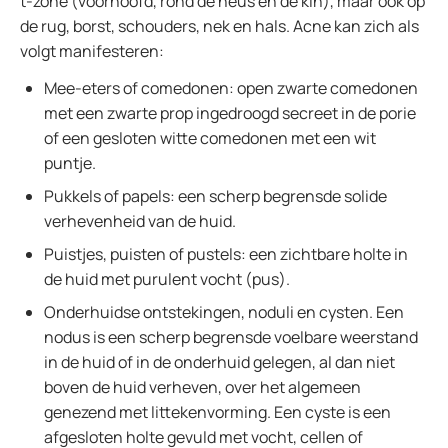
t-zone (voorhoofd, rond de neus en de kin), maar ook op
de rug, borst, schouders, nek en hals. Acne kan zich als
volgt manifesteren:
Mee-eters of comedonen: open zwarte comedonen
met een zwarte prop ingedroogd secreet in de porie
of een gesloten witte comedonen met een wit
puntje.
Pukkels of papels: een scherp begrensde solide
verhevenheid van de huid.
Puistjes, puisten of pustels: een zichtbare holte in
de huid met purulent vocht (pus).
Onderhuidse ontstekingen, noduli en cysten. Een
nodus is een scherp begrensde voelbare weerstand
in de huid of in de onderhuid gelegen, al dan niet
boven de huid verheven, over het algemeen
genezend met littekenvorming. Een cyste is een
afgesloten holte gevuld met vocht, cellen of