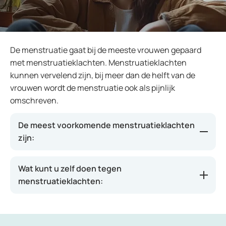
De menstruatie gaat bij de meeste vrouwen gepaard
met menstruatieklachten. Menstruatieklachten
kunnen vervelend zijn, bij meer dan de helft van de
vrouwen wordt de menstruatie ook als pijnlijk
omschreven.
De meest voorkomende menstruatieklachten
zijn:
Vlak voor de menstruatie: sneller geïrriteerd zijn,
Wat kunt u zelf doen tegen
vermoeidheid, pijnlijke borsten, een opgeblazen
menstruatieklachten:
gevoel en gewichtstoename.
Tijdens de menstruatie: buikkramp, hoofdpijn
en soms misselijkheid en braken.