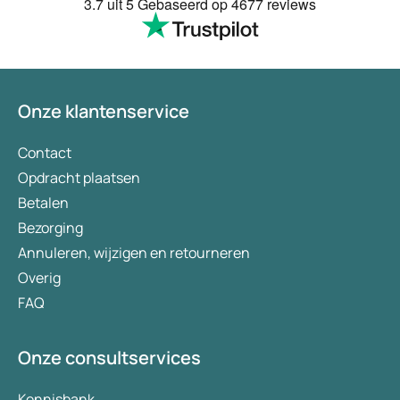
3.7
uit 5
Gebaseerd op
4677 reviews
te smeken voor iets
wordt keurig netjes
bezorgt. Ja het kost
(meer) geld, maar
tegenwoordig heb je
Onze klantenservice
eigen risico. Ik kan 
aanbevelen en het 
verademing in Nede
Contact
Opdracht plaatsen
Betalen
Bezorging
Annuleren, wijzigen en retourneren
Overig
FAQ
Onze consultservices
Kennisbank