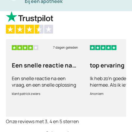
bij een apotheek
7 dagen geleden
6
Een snelle reactie na
top ervaring
een vraag
Een snelle reactie na een
Ik heb zo'n goede e
vraag, en een snelle oplossing
hiermee. Als ik iets
vul ik een vragenlij
klant patrick zwiers
Anoniem
voorkeur welke medic
keurt de arts dit bijn
goed. Vervolgens w
binnen 2 a 3 dagen 
Onze reviews met 3, 4 en 5 sterren
Echt top dit, geen 
huisartsen enzo. Je