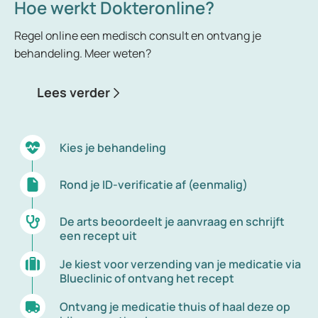
Hoe werkt Dokteronline?
De menstruatieklachten worden het hevigst
ervaren tussen het 14e en 18e levensjaar. Een
Regel online een medisch consult en ontvang je
oplossing tegen menstruatieklachten is de
behandeling. Meer weten?
anticonceptiepil. De pil kan de klachten aanzienlijk
verminderen, waardoor u een stuk gemakkelijker
Lees verder
door de periode heen komt.
Kies je behandeling
Rond je ID-verificatie af (eenmalig)
De arts beoordeelt je aanvraag en schrijft
een recept uit
Je kiest voor verzending van je medicatie via
Blueclinic of ontvang het recept
Ontvang je medicatie thuis of haal deze op