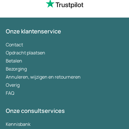
wordt keurig netjes
bezorgt. Ja het kost
(meer) geld, maar
tegenwoordig heb je
Onze klantenservice
eigen risico. Ik kan 
aanbevelen en het 
verademing in Nede
Contact
Opdracht plaatsen
Betalen
Bezorging
Annuleren, wijzigen en retourneren
Overig
FAQ
Onze consultservices
Kennisbank