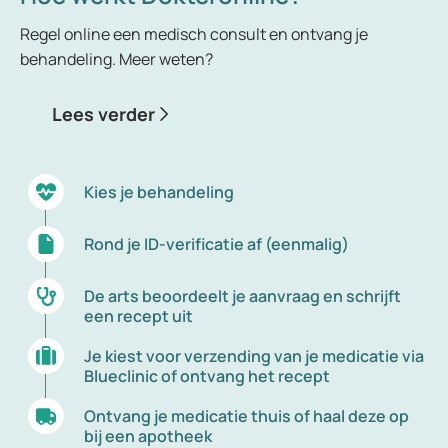
leeftijdscategorie 15 tot 55 jaar. Bij sommige
Regel online een medisch consult en ontvang je
vrouwen komen de aanvallen uitsluitend rondom
behandeling. Meer weten?
de menstruatie voor. Dit wordt menstruele migraine
genoemd. De pijn bij migraine komt vaak aan een
Lees verder
kant van het hoofd voor, en kenmerkt zich door een
kloppend of bonzend geluid. Tijdens een aanval van
migraine is het uitvoeren van andere activiteiten
onmogelijk.
Kies je behandeling
Rond je ID-verificatie af (eenmalig)
De arts beoordeelt je aanvraag en schrijft
een recept uit
Je kiest voor verzending van je medicatie via
Blueclinic of ontvang het recept
Ontvang je medicatie thuis of haal deze op
bij een apotheek