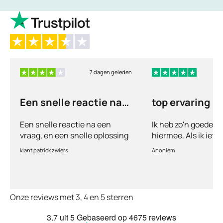
7 dagen geleden
6
Een snelle reactie na
top ervaring
een vraag
Een snelle reactie na een
Ik heb zo'n goede e
vraag, en een snelle oplossing
hiermee. Als ik iets
vul ik een vragenlij
klant patrick zwiers
Anoniem
voorkeur welke medic
keurt de arts dit bijn
goed. Vervolgens w
binnen 2 a 3 dagen 
Onze reviews met 3, 4 en 5 sterren
Echt top dit, geen 
huisartsen enzo. Je
3.7
uit 5
Gebaseerd op
4675 reviews
te smeken voor iets