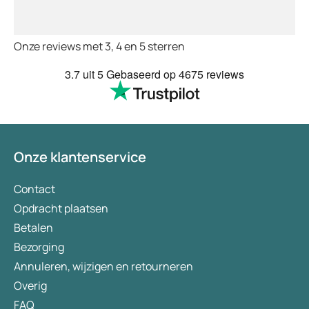
keurt de arts dit bijn
goed. Vervolgens w
binnen 2 a 3 dagen 
Onze reviews met 3, 4 en 5 sterren
Echt top dit, geen 
huisartsen enzo. Je
3.7
uit 5
Gebaseerd op
4675 reviews
te smeken voor iets
wordt keurig netjes
bezorgt. Ja het kost
(meer) geld, maar
tegenwoordig heb je
Onze klantenservice
eigen risico. Ik kan 
aanbevelen en het 
verademing in Nede
Contact
Opdracht plaatsen
Betalen
Bezorging
Annuleren, wijzigen en retourneren
Overig
FAQ