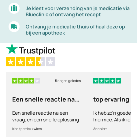
Je kiest voor verzending van je medicatie via
Blueclinic of ontvang het recept
Ontvang je medicatie thuis of haal deze op
bij een apotheek
5 dagen geleden
6
Een snelle reactie na
top ervaring
een vraag
Een snelle reactie na een
Ik heb zo'n goede e
vraag, en een snelle oplossing
hiermee. Als ik iets
vul ik een vragenlij
klant patrick zwiers
Anoniem
voorkeur welke medic