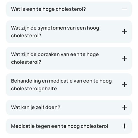
Wat is een te hoge cholesterol?
Cholesterol heeft een slechte reputatie, maar het is
Wat zijn de symptomen van een hoog
een onmisbare lichaamseigen stof die belangrijk is
cholesterol?
voor essentiële lichaamsprocessen zoals de
opbouw van celwanden, de productie van galzuren,
Wat zijn de oorzaken van een te hoge
verschillende hormonen en vitamine D. Het is
cholesterol?
echter wel van wezenlijk belang dat cholesterol in
precies de juiste hoeveelheden in het lichaam
aanwezig is.
Behandeling en medicatie van een te hoog
cholesterolgehalte
Wanneer er gesproken wordt over een hoog
cholesterol, wordt een te hoog gehalte aan LDL-
cholesterol bedoeld. Deze variant plakt makkelijk
Wat kan je zelf doen?
aan de wanden van slagaders, waardoor deze
kunnen vernauwen en dichtslibben.
Medicatie tegen een te hoog cholesterol