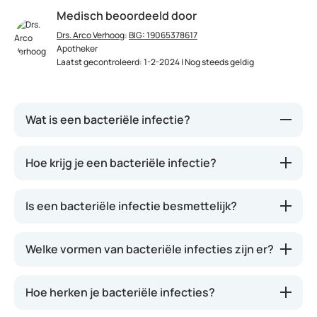
Medisch beoordeeld door
Drs. Arco Verhoog
:
BIG: 19065378617
Apotheker
Laatst gecontroleerd: 1-2-2024 | Nog steeds geldig
Wat is een bacteriële infectie?
Infecties kunnen worden veroorzaakt door
Hoe krijg je een bacteriële infectie?
bacteriën die in ons lichaam aanwezig zijn en zich
hebben vermenigvuldigd. Bacteriën zijn niet met
Is een bacteriële infectie besmettelijk?
het blote oog te zien, maar we komen er dagelijks
mee in aanraking. Toch worden we niet altijd ziek.
Dit komt doordat ons immuunsysteem ons
Welke vormen van bacteriële infecties zijn er?
beschermt en doordat deze indringers niet altijd
kwaadaardig zijn; in ons lichaam zijn altijd
Hoe herken je bacteriële infecties?
bacteriën aanwezig die nuttig werk voor ons doen.