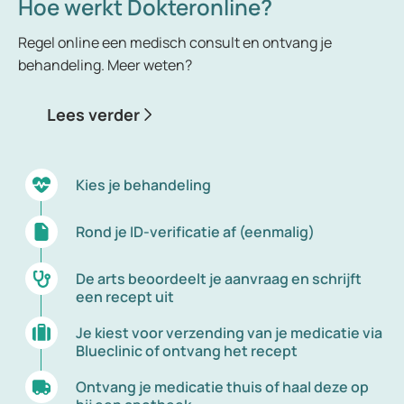
Hoe werkt Dokteronline?
voldoende om te genezen van de bacteriële
infectie.
Regel online een medisch consult en ontvang je
Het hangt van de klachten en de soort bacteriële
behandeling. Meer weten?
infectie af welk antibioticum geschikt is om een
ontsteking mee te bestrijden. Soms is het nodig om
Lees verder
urine of pus op te sturen naar een laboratorium om
te bepalen welke bacterie de infectie veroorzaakt
en welk antibioticum nodig is. Elke bacterie is
Kies je behandeling
namelijk op een andere manier opgebouwd.
Rond je ID-verificatie af (eenmalig)
De arts beoordeelt je aanvraag en schrijft
een recept uit
Je kiest voor verzending van je medicatie via
Blueclinic of ontvang het recept
Ontvang je medicatie thuis of haal deze op