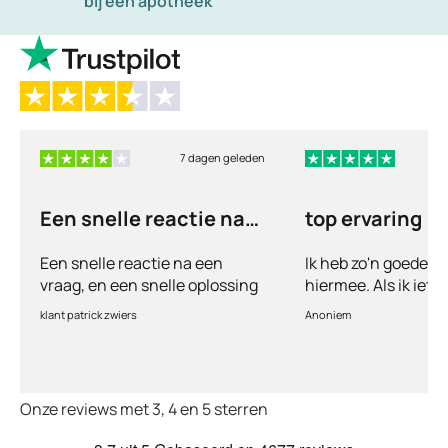
bij een apotheek
7 dagen geleden
6
Een snelle reactie na
top ervaring
een vraag
Een snelle reactie na een
Ik heb zo'n goede e
vraag, en een snelle oplossing
hiermee. Als ik iets
vul ik een vragenlij
klant patrick zwiers
Anoniem
voorkeur welke medic
keurt de arts dit bijn
goed. Vervolgens w
binnen 2 a 3 dagen 
Onze reviews met 3, 4 en 5 sterren
Echt top dit, geen 
huisartsen enzo. Je