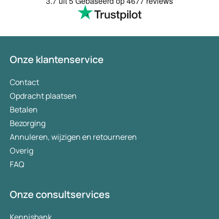
3.7
uit 5
Gebaseerd op
4677 reviews
te smeken voor iets
wordt keurig netjes
bezorgt. Ja het kost
(meer) geld, maar
tegenwoordig heb je
Onze klantenservice
eigen risico. Ik kan 
aanbevelen en het 
verademing in Nede
Contact
Opdracht plaatsen
Betalen
Bezorging
Annuleren, wijzigen en retourneren
Overig
FAQ
Onze consultservices
Kennisbank