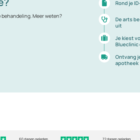
e?
Rond je ID
e behandeling. Meer weten?
De arts be
uit
Je kiest v
Blueclinic
Ontvang je
apotheek
60 dagen geleden
72 dagen geleden