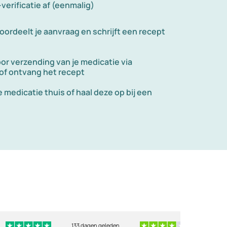
-verificatie af (eenmalig)
oordeelt je aanvraag en schrijft een recept
oor verzending van je medicatie via
 of ontvang het recept
 medicatie thuis of haal deze op bij een
133 dagen geleden
134 dag