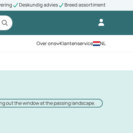
vering
Deskundig advies
Breed assortiment
Over ons
Klantenservice
NL
Open het menu