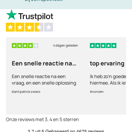
4 dagen geleden
6
Een snelle reactie na
top ervaring
een vraag
Een snelle reactie na een
Ik heb zo'n goede e
vraag, en een snelle oplossing
hiermee. Als ik iets
vul ik een vragenlij
klant patrick zwiers
Anoniem
voorkeur welke medic
keurt de arts dit bijn
goed. Vervolgens w
binnen 2 a 3 dagen 
Onze reviews met 3, 4 en 5 sterren
Echt top dit, geen 
huisartsen enzo. Je
3.7
uit 5
Gebaseerd op
4675 reviews