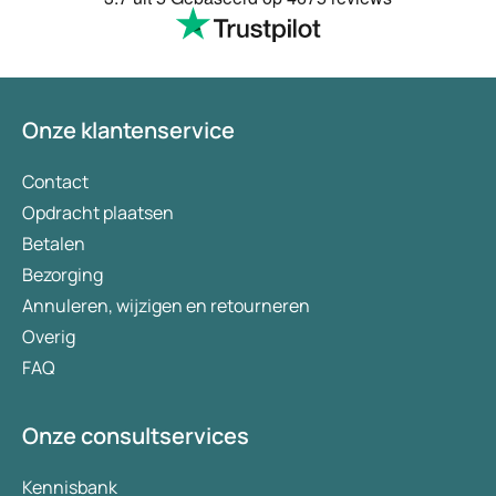
te smeken voor iets
wordt keurig netjes
bezorgt. Ja het kost
(meer) geld, maar
tegenwoordig heb je
Onze klantenservice
eigen risico. Ik kan 
aanbevelen en het 
verademing in Nede
Contact
Opdracht plaatsen
Betalen
Bezorging
Annuleren, wijzigen en retourneren
Overig
FAQ
Onze consultservices
Kennisbank