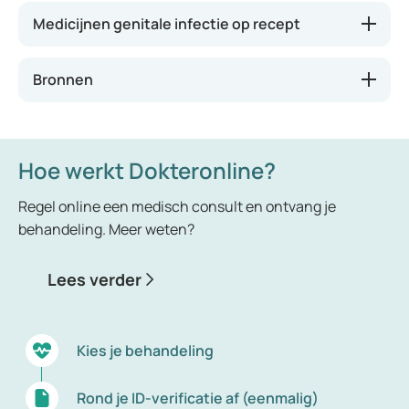
oplopen zonder dat er seks aan te pas komt. Ze
Medicijnen genitale infectie op recept
vallen daardoor niet onder de noemer
geslachtsziekten.
Bronnen
Hoe werkt Dokteronline?
Regel online een medisch consult en ontvang je
behandeling. Meer weten?
Lees verder
Kies je behandeling
Rond je ID-verificatie af (eenmalig)