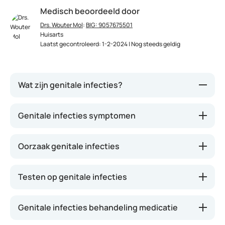
Medisch beoordeeld door
Drs. Wouter Mol
:
BIG: 9057675501
Huisarts
Laatst gecontroleerd: 1-2-2024 | Nog steeds geldig
Wat zijn genitale infecties?
Genitale infecties zijn infecties aan de vagina of
Genitale infecties symptomen
penis. Veel genitale infecties worden veroorzaakt
door een soa, oftewel een geslachtsziekte.
Oorzaak genitale infecties
Chlamydia
en syfilis bijvoorbeeld, of gonorroe. Deze
aandoeningen verspreiden zich door onveilige seks.
Je kunt ze oplopen als je zonder condoom vrijt.
Testen op genitale infecties
Niet alle genitale infecties zijn echter een soa. Een
candida-infectie is daar een voorbeeld van, net als
Genitale infecties behandeling medicatie
bacteriële vaginose. Deze aandoeningen kun je ook