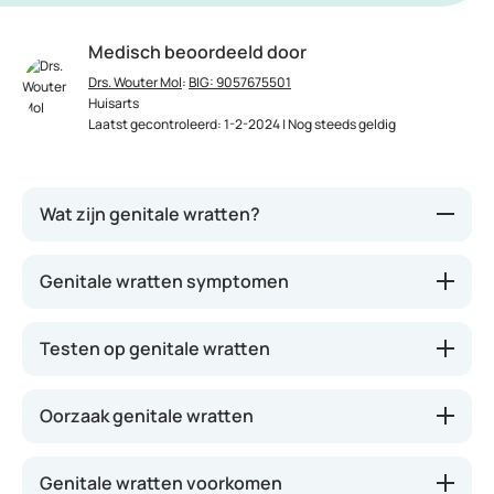
Medisch beoordeeld door
Drs. Wouter Mol
:
BIG: 9057675501
Huisarts
Laatst gecontroleerd: 1-2-2024 | Nog steeds geldig
Wat zijn genitale wratten?
Genitale wratten zijn wratjes op de geslachtsdelen
Genitale wratten symptomen
en/of anus en wordt veroorzaakt door het humaan
papillomavirus (HPV). Dit virus kent zo’n 100
Testen op genitale wratten
varianten. De soorten die aan de basis liggen van
genitale wratten zijn type 6 en type 11.
Oorzaak genitale wratten
HPV is erg besmettelijk. Wereldwijd is meer dan 50%
van de mensen die seksueel actief is, besmet met
een van de vele humaan papillomavirussen. In de
Genitale wratten voorkomen