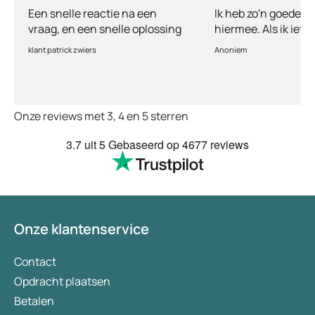
een vraag
Een snelle reactie na een
Ik heb zo'n goede e
vraag, en een snelle oplossing
hiermee. Als ik iets
vul ik een vragenlij
klant patrick zwiers
Anoniem
voorkeur welke medic
keurt de arts dit bijn
goed. Vervolgens w
binnen 2 a 3 dagen 
Onze reviews met 3, 4 en 5 sterren
Echt top dit, geen 
huisartsen enzo. Je
3.7
uit 5
Gebaseerd op
4677 reviews
te smeken voor iets
wordt keurig netjes
bezorgt. Ja het kost
(meer) geld, maar
tegenwoordig heb je
Onze klantenservice
eigen risico. Ik kan 
aanbevelen en het 
verademing in Nede
Contact
Opdracht plaatsen
Betalen