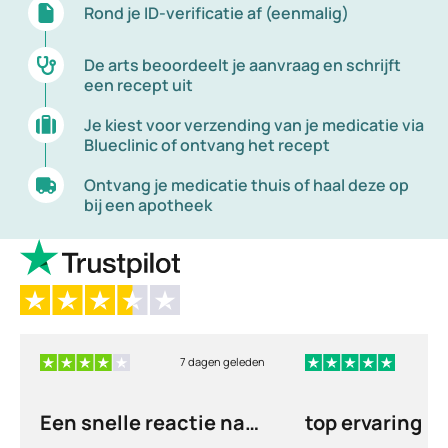
Rond je ID-verificatie af (eenmalig)
De arts beoordeelt je aanvraag en schrijft
een recept uit
Je kiest voor verzending van je medicatie via
Blueclinic of ontvang het recept
Ontvang je medicatie thuis of haal deze op
bij een apotheek
7 dagen geleden
6
Een snelle reactie na
top ervaring