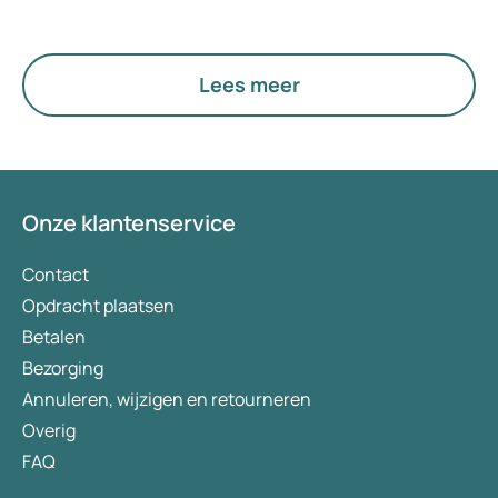
en de geneeskunde revolutionair veranderd. Ze
worden ingezet bij de behandeling van ernstige
infecties zoals longontsteking, bloedvergiftiging
Lees meer
en tuberculose.
Onze klantenservice
Contact
Opdracht plaatsen
Betalen
Bezorging
Annuleren, wijzigen en retourneren
Overig
FAQ