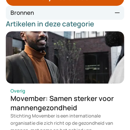
Bronnen
Artikelen in deze categorie
Nationaal Kompas Volksgezondheid
Voedingscentrum
Consumed
Vitamine-info.nl
Overig
Movember: Samen sterker voor
mannengezondheid
Stichting Movember is een internationale
organisatie die zich richt op de gezondheid van