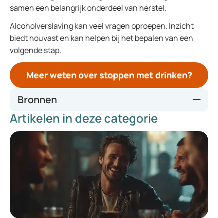
samen een belangrijk onderdeel van herstel.
Alcoholverslaving kan veel vragen oproepen. Inzicht
biedt houvast en kan helpen bij het bepalen van een
volgende stap.
Meer weten over stoppen met drinken?
Bronnen
Artikelen in deze categorie
Alcohol misuse - NHS
Overview | Alcohol-use disorders: diagnosis, assessment
and management of harmful drinking (high-risk drinking)
and alcohol dependence | Guidance | NICE