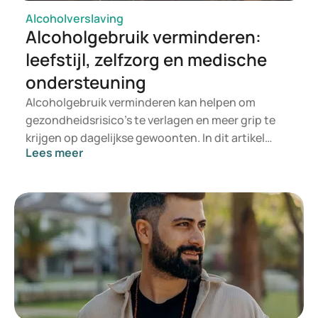
Alcoholverslaving
Alcoholgebruik verminderen:
leefstijl, zelfzorg en medische
ondersteuning
Alcoholgebruik verminderen kan helpen om
gezondheidsrisico’s te verlagen en meer grip te
krijgen op dagelijkse gewoonten. In dit artikel
Lees meer
staat wat alcoholafhankelijkheid is, wanneer
alcoholgebruik te hoog kan zijn en welke
leefstijlveranderingen en vormen van
ondersteuning kunnen helpen.