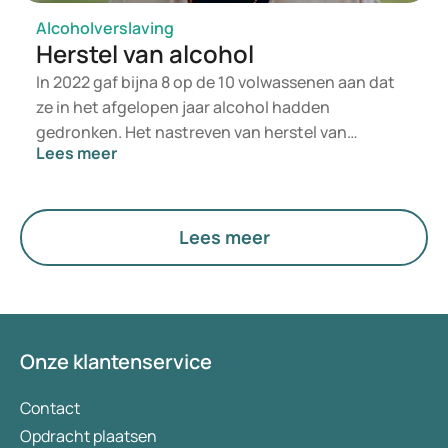
Alcoholverslaving
Herstel van alcohol
In 2022 gaf bijna 8 op de 10 volwassenen aan dat
ze in het afgelopen jaar alcohol hadden
gedronken. Het nastreven van herstel van
Lees meer
alcoholgebruik vereist zorgvuldige overweging en
weloverwogen beslissingen. Of je nu concrete
intenties hebt om te stoppen of nog aarzelt over
de impact van alcohol op je gezondheid, biedt
Lees meer
deze gids waardevolle inzichten en deskundige
begeleiding om je te ondersteunen op de weg
naar herstel.
Onze klantenservice
Contact
Opdracht plaatsen