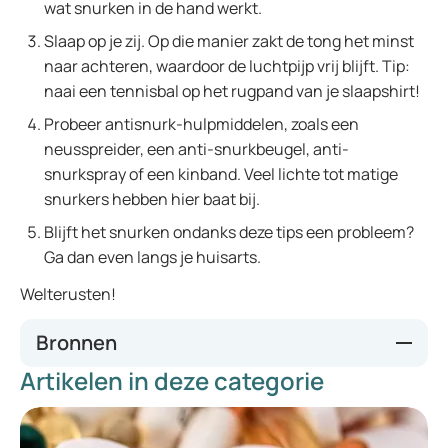
wat snurken in de hand werkt.
Slaap op je zij. Op die manier zakt de tong het minst
naar achteren, waardoor de luchtpijp vrij blijft. Tip:
naai een tennisbal op het rugpand van je slaapshirt!
Probeer antisnurk-hulpmiddelen, zoals een
neusspreider, een anti-snurkbeugel, anti-
snurkspray of een kinband. Veel lichte tot matige
snurkers hebben hier baat bij.
Blijft het snurken ondanks deze tips een probleem?
Ga dan even langs je huisarts.
Welterusten!
Bronnen
Artikelen in deze categorie
KNO.nl
WebMD.com
Huffington Post