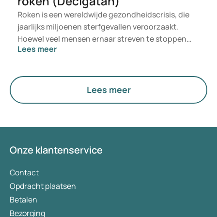
roken (Decigatan)
Roken is een wereldwijde gezondheidscrisis, die
jaarlijks miljoenen sterfgevallen veroorzaakt.
Hoewel veel mensen ernaar streven te stoppen
Lees meer
met roken, maakt de verslavende aard van
nicotine het vaak tot een enorme uitdaging.
Decigatan is een medicijn dat is ontworpen om
mensen te helpen hun rookverslaving te
Lees meer
overwinnen. Dit artikel onderzoekt de wetenschap
achter het gebruik van Decigatan en hoe dit het
landschap van stoppen met roken verandert.
Onze klantenservice
Contact
Opdracht plaatsen
Betalen
Bezorging