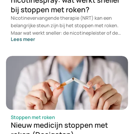
bij stoppen met roken?
Nicotinevervangende therapie (NRT) kan een
belangrijke steun zijn bij het stoppen met roken.
Maar wat werkt sneller: de nicotinepleister of de
Lees meer
nicotinespray? Beide producten leveren nicotine
zonder tabak, maar doen dat op een andere
manier. Pleisters geven een constante dosis af,
terwijl sprays snel inwerken bij plotselinge trek. Uit
onderzoeken blijkt dat de combinatie van beide
middelen vaak meer kans op succes geeft dan één
product alleen. In dit artikel zetten we de
verschillen overzichtelijk naast elkaar.
Stoppen met roken
Nieuw medicijn stoppen met