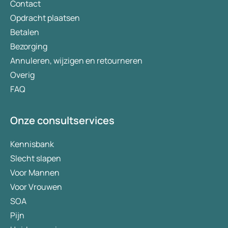
overgewicht? In dit artikel bespreken we de
Contact
werking, mogelijke voordelen en de
Opdracht plaatsen
onderzoeksresultaten tot nu toe.
Betalen
Bezorging
Annuleren, wijzigen en retourneren
Overig
FAQ
Onze consultservices
Kennisbank
Slecht slapen
Voor Mannen
Voor Vrouwen
SOA
Pijn