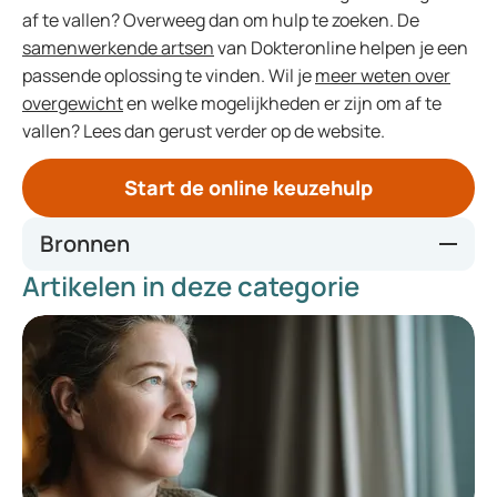
af te vallen? Overweeg dan om hulp te zoeken. De
samenwerkende artsen
van Dokteronline helpen je een
passende oplossing te vinden. Wil je
meer weten over
overgewicht
en welke mogelijkheden er zijn om af te
vallen? Lees dan gerust verder op de website.
Start de online keuzehulp
Bronnen
Artikelen in deze categorie
https://www.thuisarts.nl/gezond-eten/ik-wil-gezond-eten
https://www.thuisarts.nl/obesitas-bij-volwassenen/ik-ben-
te-zwaar-en-wil-gezonder-leven
https://www.healthline.com/nutrition/5-natural-fat-
burners
https://www.healthline.com/nutrition/best-ways-to-burn-
fat#probiotics
https://www.sciencedaily.com/releases/2008/07/0807080
80738.htm