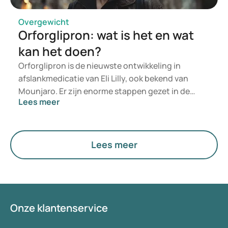
Overgewicht
Orforglipron: wat is het en wat
kan het doen?
Orforglipron is de nieuwste ontwikkeling in
afslankmedicatie van Eli Lilly, ook bekend van
Mounjaro. Er zijn enorme stappen gezet in de
Lees meer
medische wereld voor het behandelen van
obesitas of overgewicht. Nieuwe medicijnen, zoals
GLP-1-agonisten, hebben laten zien dat ze
gewichtsverlies kunnen ondersteunen.
Lees meer
Tegelijkertijd wordt er nog volop onderzoek
gedaan naar nieuwe behandelingen. Orforglipron
zit nog in de onderzoeksfase en is dus nog niet
beschikbaar of goedgekeurd op het moment van
schrijven. Wat maakt dit medicijn anders dan
Onze klantenservice
bestaande behandelingen voor obesitas of