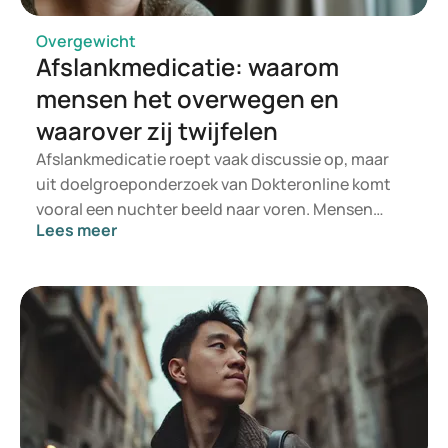
https://pubmed.ncbi.nlm.nih.gov/33831896/
https://pmc.ncbi.nlm.nih.gov/articles/PMC9031614/
Overgewicht
Afslankmedicatie: waarom
https://pubmed.ncbi.nlm.nih.gov/38498828/
https://pmc.ncbi.nlm.nih.gov/articles/PMC3402601/
mensen het overwegen en
https://www.health.harvard.edu/staying-healthy/the-
waarover zij twijfelen
truth-about-metabolism
Afslankmedicatie roept vaak discussie op, maar
uit doelgroeponderzoek van Dokteronline komt
vooral een nuchter beeld naar voren. Mensen
Lees meer
willen niet alleen minder wegen, maar zich
gezonder, fitter en zekerder voelen. Tegelijk willen
zij weten of medicatie veilig, passend en
betaalbaar is.