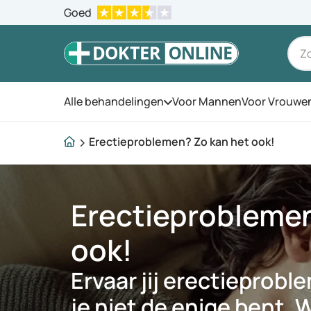
Goed
Alle behandelingen
Voor Mannen
Voor Vrouwe
Open het menu
Erectieproblemen? Zo kan het ook!
Erectieproblemen
ook!
Ervaar jij erectieprob
je niet de enige bent. 