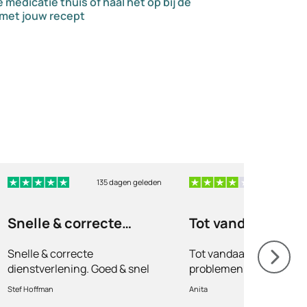
 medicatie thuis of haal het op bij de
met jouw recept
135 dagen geleden
135 dag
Snelle & correcte
Tot vandaag nooi
dienstverlening -
geen problemen
Snelle & correcte
Tot vandaag nooit geen
Goede supportdesk
gehad…
dienstverlening. Goed & snel
problemen gehad met
functionerende support-desk.
bestellen. Ineens moest
Stef Hoffman
Anita
id scannen om te verifi