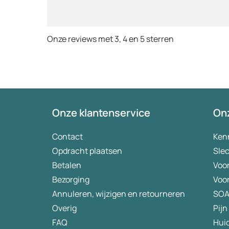
keurt de ar
goed. Ver
binnen 2 
Onze reviews met 3, 4 en 5 sterren
Echt top 
huisartse
te smeken
wordt keu
bezorgt. J
(meer) ge
tegenwoor
Onze klantenservice
Onz
eigen risi
aanbevele
Contact
Ken
verademin
Opdracht plaatsen
Slec
Betalen
Voo
Bezorging
Voo
Annuleren, wijzigen en retourneren
SO
Overig
Pijn
FAQ
Hui