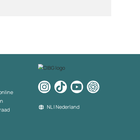
ik het wel ben. Nooit g
maar ok geen probleem. 
gedaan. Krijg ik een me
dat de verificatie is misl
omdat de voornaam in 
account anders is dan 
naam op mijn id. ik moes
wijzigen. Dit gedaan. N
steeds meldingen dat d
verificatie niet gelukt is.
de chat gevraagd wat er
en hoe op te lossen. Ik 
als antwoord mijn beste
online
te annuleren en dan o
te bestellen. Ik dit geda
en
Opnieuw besteld opnie
NL | Nederland
raad
29€ betaald, en weder
id gescand ter verificati
via desktop. Weer de m
dat de verificatie mislukt