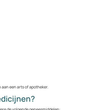
n aan een arts of apotheker.
dicijnen?
dere de volgende geneesmiddelen: