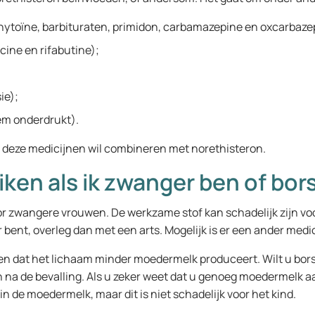
enytoïne, barbituraten, primidon, carbamazepine en oxcarbaze
cine en rifabutine);
ie);
em onderdrukt).
n deze medicijnen wil combineren met norethisteron.
uiken als ik zwanger ben of bo
voor zwangere vrouwen. De werkzame stof kan schadelijk zijn v
ent, overleg dan met een arts. Mogelijk is er een ander medicij
en dat het lichaam minder moedermelk produceert. Wilt u bor
n na de bevalling. Als u zeker weet dat u genoeg moedermelk a
n de moedermelk, maar dit is niet schadelijk voor het kind.