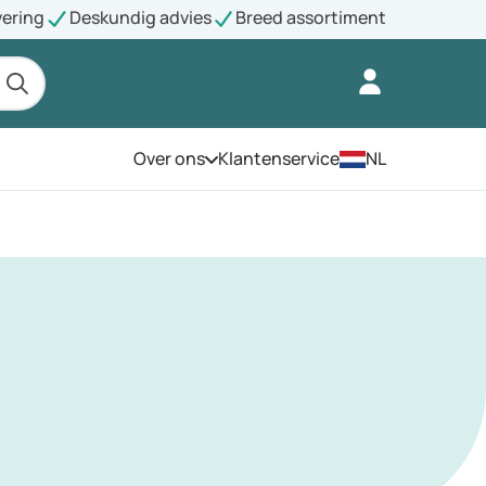
vering
Deskundig advies
Breed assortiment
Over ons
Klantenservice
NL
Open het menu