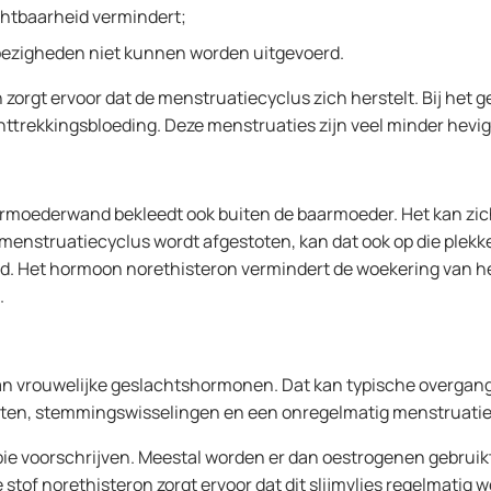
chtbaarheid vermindert;
 bezigheden niet kunnen worden uitgevoerd.
 zorgt ervoor dat de menstruatiecyclus zich herstelt. Bij het
ttrekkingsbloeding. Deze menstruaties zijn veel minder hevig
aarmoederwand bekleedt ook buiten de baarmoeder. Het kan zich
de menstruatiecyclus wordt afgestoten, kan dat ook op die plek
id. Het hormoon norethisteron vermindert de woekering van 
.
an vrouwelijke geslachtshormonen. Dat kan typische overgang
 zweten, stemmingswisselingen en een onregelmatig menstruati
ie voorschrijven. Meestal worden er dan oestrogenen gebruikt
of norethisteron zorgt ervoor dat dit slijmvlies regelmatig w