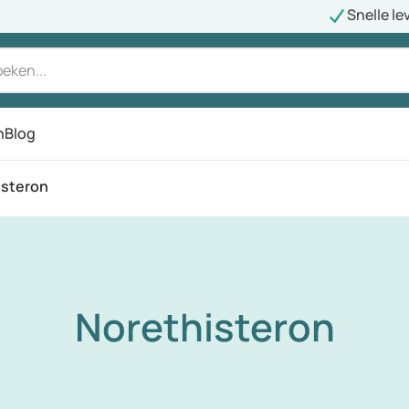
Snelle le
n
Blog
isteron
Norethisteron