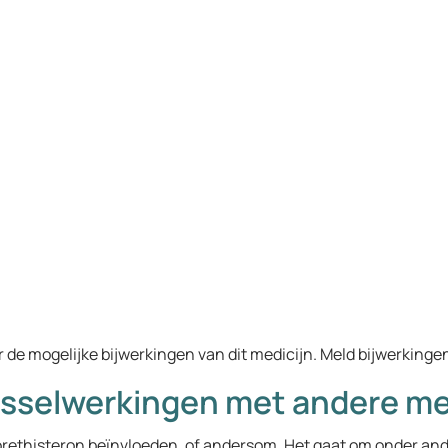
r de mogelijke bijwerkingen van dit medicijn. Meld bijwerkinge
isselwerkingen met andere me
ethisteron beïnvloeden, of andersom. Het gaat om onder an