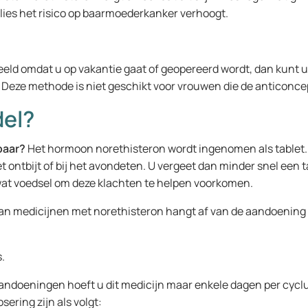
lies het risico op baarmoederkanker verhoogt.
beeld omdat u op vakantie gaat of geopereerd wordt, dan kunt u t
d. Deze methode is niet geschikt voor vrouwen die de anticoncep
del?
baar?
Het hormoon norethisteron wordt ingenomen als tablet. Sl
 het ontbijt of bij het avondeten. U vergeet dan minder snel e
 wat voedsel om deze klachten te helpen voorkomen.
an medicijnen met norethisteron hangt af van de aandoening 
.
andoeningen hoeft u dit medicijn maar enkele dagen per cycl
ering zijn als volgt: