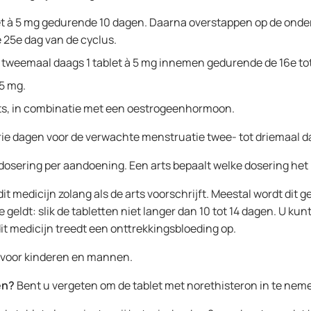
blet à 5 mg gedurende 10 dagen. Daarna overstappen op de ond
 25e dag van de cyclus.
 tweemaal daags 1 tablet à 5 mg innemen gedurende de 16e tot
 5 mg.
rts, in combinatie met een oestrogeenhormoon.
ie dagen voor de verwachte menstruatie twee- tot driemaal da
 dosering per aandoening. Een arts bepaalt welke dosering het 
it medicijn zolang als de arts voorschrijft. Meestal wordt d
e geldt: slik de tabletten niet langer dan 10 tot 14 dagen. U 
it medicijn treedt een onttrekkingsbloeding op.
d voor kinderen en mannen.
en?
Bent u vergeten om de tablet met norethisteron in te neme