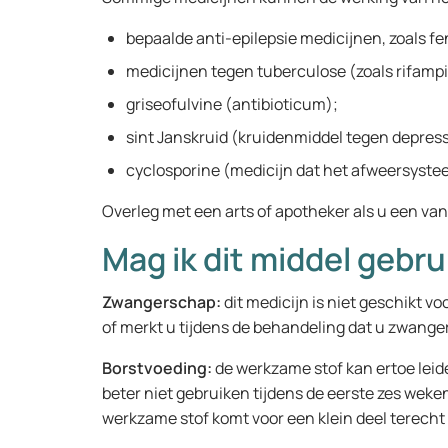
bepaalde anti-epilepsie medicijnen, zoals f
medicijnen tegen tuberculose (zoals rifampi
griseofulvine (antibioticum);
sint Janskruid (kruidenmiddel tegen depress
cyclosporine (medicijn dat het afweersyste
Overleg met een arts of apotheker als u een va
Mag ik dit middel gebr
Zwangerschap:
dit medicijn is niet geschikt 
of merkt u tijdens de behandeling dat u zwanger b
Borstvoeding:
de werkzame stof kan ertoe leid
beter niet gebruiken tijdens de eerste zes weke
werkzame stof komt voor een klein deel terecht i