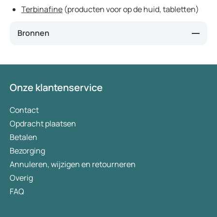
Terbinafine
(producten voor op de huid, tabletten)
Bronnen
Apotheek.nl (z.j.). Terbinafine op de huid,
geraadpleegd op 9 november 2018, op
https://www.apotheek.nl/medicijnen/terbinafine-
Onze klantenservice
op-de-huid#!
Contact
Apotheek.nl (z.j.). Terbinafine tabletten,
geraadpleegd op 9 november 2018, op
Opdracht plaatsen
https://www.apotheek.nl/medicijnen/terbinafine-
Betalen
tabletten#!
Bezorging
Annuleren, wijzigen en retourneren
Farmacotherapeutisch Kompas (z.j.). terbinafine
(in de dermatologie), geraadpleegd op 9 november
Overig
2018, op
FAQ
https://www.farmacotherapeutischkompas.nl/blad
eren/preparaatteksten/t/terbinafine__in_de_der