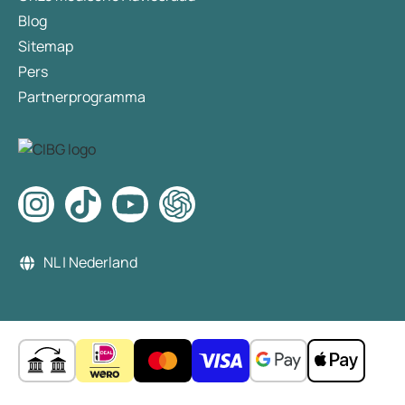
Terbinafine Aurobindo 125 mg, tabletten
Blog
Terbinafine Aurobindo 250 mg, geraadpleegd op 9
Sitemap
november 2018, op
Pers
https://www.geneesmiddeleninformatiebank.nl/ord
s/f?
Partnerprogramma
p=111:3::SEARCH:NO::P0_DOMAIN,P0_LANG,P3_R
VG1:H,NL,106096
NL | Nederland