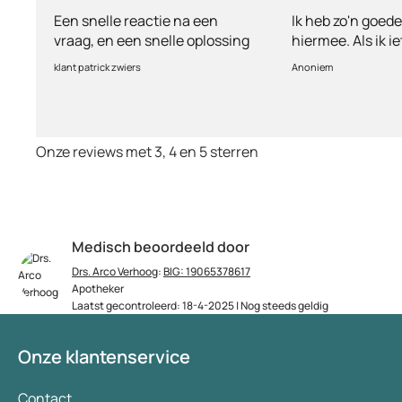
een vraag
Een snelle reactie na een
Ik heb zo'n goed
vraag, en een snelle oplossing
hiermee. Als ik i
vul ik een vragen
klant patrick zwiers
Anoniem
voorkeur welke me
keurt de arts dit b
goed. Vervolgens
binnen 2 a 3 dag
Onze reviews met 3, 4 en 5 sterren
Echt top dit, ge
huisartsen enzo. 
te smeken voor i
wordt keurig net
bezorgt. Ja het ko
Medisch beoordeeld door
(meer) geld, ma
Drs. Arco Verhoog
:
BIG: 19065378617
tegenwoordig heb
Apotheker
eigen risico. Ik k
Laatst gecontroleerd: 18-4-2025 | Nog steeds geldig
aanbevelen en he
verademing in N
Onze klantenservice
Contact