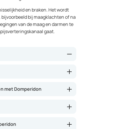
isselijkheid en braken. Het wordt
 bijvoorbeeld bij maagklachten of na
wegingen van de maag en darmen te
pijsverteringskanaal gaat.
e maag en darmen en kan
. Het blokkeert bepaalde signalen
 Dit kan helpen om je sneller beter
en met Domperidon
s waarin misselijkheid optreedt.
peridon