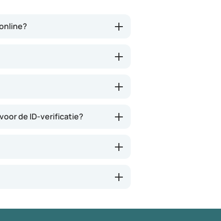
tegenwoordig heb je ook je
adhv wordt het bekek
eigen risico. Ik kan iedereen dit
een arts, je kan je
aanbevelen en het is een
voorkeursmedicatie 
ronline?
verademing in Nederland.
aangeven. Daarna bet
via hun (vermoedelij
partner apotheek. Ja
duurder uitvallen. So 
Wees er maar blij mee
bestaat..
voor de ID-verificatie?