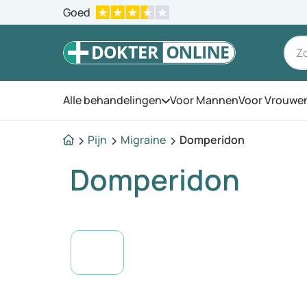
Goed
Alle behandelingen
Voor Mannen
Voor Vrouwe
Open het menu
Pijn
Migraine
Domperidon
Domperidon