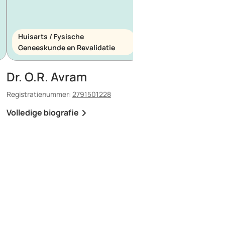
Huisarts / Fysische
Huisarts / Spoedeis
Geneeskunde en Revalidatie
Geneeskunde
Dr. O.R. Avram
Dr. E. Maescu
Registratienummer:
2791501228
Registratienummer:
8803
Volledige biografie
Volledige biografie