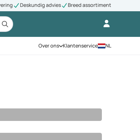
vering
Deskundig advies
Breed assortiment
Over ons
Klantenservice
NL
Open het menu