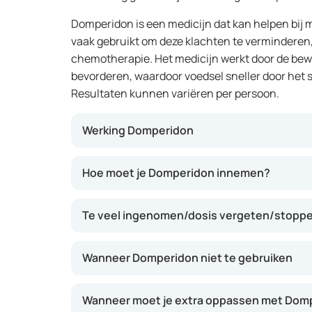
Domperidon is een medicijn dat kan helpen bij m
vaak gebruikt om deze klachten te verminderen,
chemotherapie. Het medicijn werkt door de be
bevorderen, waardoor voedsel sneller door het s
Resultaten kunnen variëren per persoon.
Werking Domperidon
Domperidon stimuleert de bewegingen van d
Hoe moet je Domperidon innemen?
daardoor misselijkheid en braken verminderen
in de hersenen die misselijkheid veroorzaken.
Te veel ingenomen/dosis vergeten/stopp
te voelen bij maagklachten of andere situatie
Wanneer Domperidon niet te gebruiken
Wanneer moet je extra oppassen met Dom