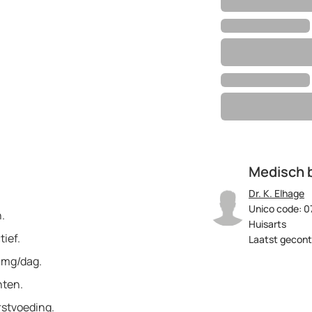
Medisch 
Dr. K. Elhage
Unico code: 0
.
Huisarts
ief.
Laatst gecont
0 mg/dag.
hten.
rstvoeding.