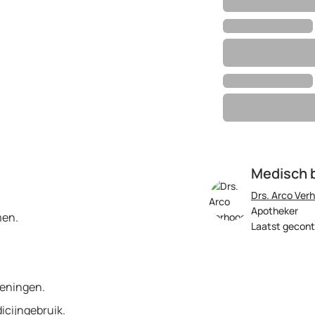
Medisch 
Drs. Arco Ver
Apotheker
men.
Laatst gecont
oeningen.
icijngebruik.