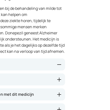
en bij de behandeling van milde tot
t kan helpen om
ze ziekte horen, tijdelijk te
on: sommige mensen merken
ren. Donepezil geneest Alzheimer
ijk ondersteunen. Het medicijn is
 als je het dagelijks op dezelfde tijd
ect kan na verloop van tijd afnemen.
fen in de hersenen te verbeteren,
 worden doorgegeven. Hierdoor
van dagelijkse activiteiten
 met dit medicijn
innen enkele weken merkbaar, maar