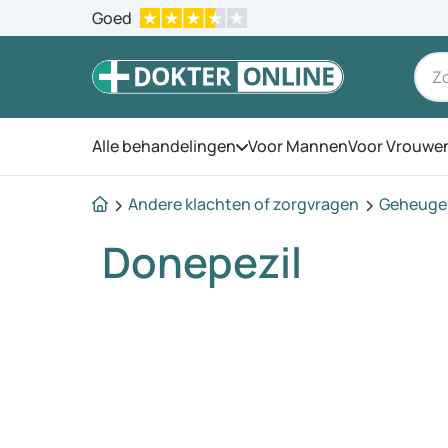
Goed
Alle behandelingen
Voor Mannen
Voor Vrouwe
Open het menu
Andere klachten of zorgvragen
Geheugen
Donepezil