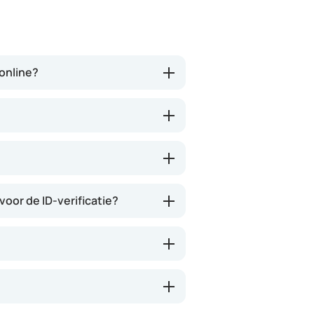
bezorgt. Ja het kost wel iets
is een consult prijs, w
(meer) geld, maar
vragenlijsten etc invu
tegenwoordig heb je ook je
adhv wordt het bekek
eigen risico. Ik kan iedereen dit
een arts, je kan je
aanbevelen en het is een
voorkeursmedicatie 
ronline?
verademing in Nederland.
aangeven. Daarna bet
via hun (vermoedelij
partner apotheek. Ja
duurder uitvallen. So 
Wees er maar blij mee
bestaat..
voor de ID-verificatie?