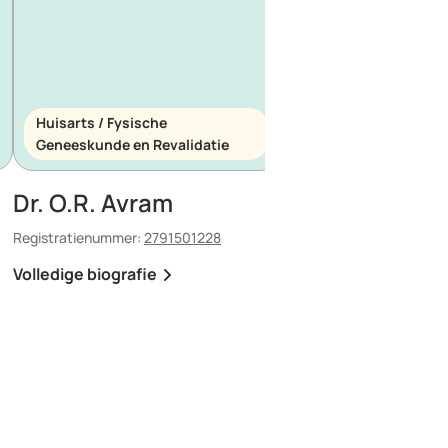
Huisarts / Fysische
Huisarts / Spoedeis
Geneeskunde en Revalidatie
Geneeskunde
Dr. O.R. Avram
Dr. E. Maescu
Registratienummer:
2791501228
Registratienummer:
8803
Volledige biografie
Volledige biografie