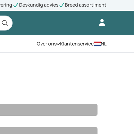
vering
Deskundig advies
Breed assortiment
Over ons
Klantenservice
NL
Open het menu