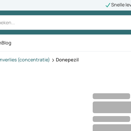
Snelle le
n
Blog
verlies (concentratie)
Donepezil