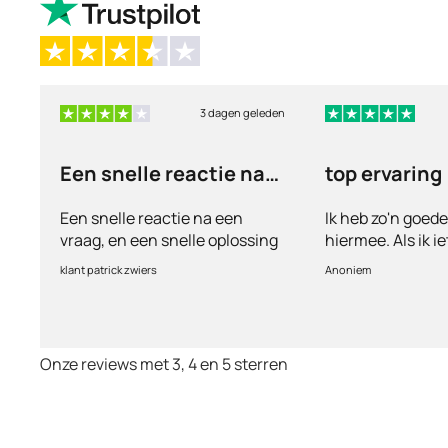
3 dagen geleden
Een snelle reactie na
top ervaring
een vraag
Een snelle reactie na een
Ik heb zo'n goed
vraag, en een snelle oplossing
hiermee. Als ik i
vul ik een vragen
klant patrick zwiers
Anoniem
voorkeur welke me
keurt de arts dit b
goed. Vervolgens
binnen 2 a 3 dag
Onze reviews met 3, 4 en 5 sterren
Echt top dit, ge
huisartsen enzo. 
te smeken voor i
wordt keurig net