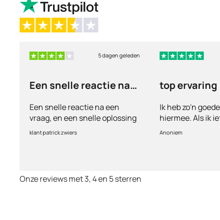
5 dagen geleden
Een snelle reactie na
top ervaring
een vraag
Een snelle reactie na een
Ik heb zo'n goed
vraag, en een snelle oplossing
hiermee. Als ik i
vul ik een vragen
klant patrick zwiers
Anoniem
voorkeur welke me
keurt de arts dit b
goed. Vervolgens
binnen 2 a 3 dag
Onze reviews met 3, 4 en 5 sterren
Echt top dit, ge
huisartsen enzo. 
te smeken voor i
wordt keurig net