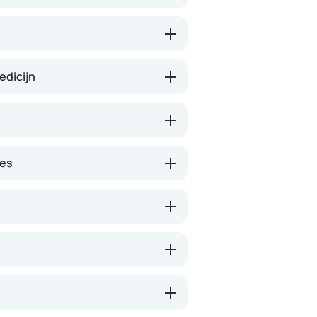
n.
edicijn
nes