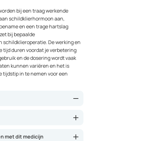
 worden bij een traag werkende
t aan schildklierhormoon aan,
toename en een trage hartslag
et bij bepaalde
 schildklieroperatie. De werking en
e tijd duren voordat je verbetering
gebruik en de dosering wordt vaak
aten kunnen variëren en het is
e tijdstip in te nemen voor een
tuurlijke schildklierhormoon. Het
ren bij een tekort aan dit
eidheid, kouwelijkheid en
 met dit medicijn
iste dosering kan het je