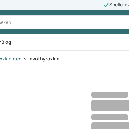
Snelle le
n
Blog
erklachten
Levothyroxine