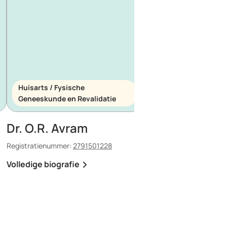
Huisarts / Fysische
Huisarts / Spoedeis
Geneeskunde en Revalidatie
Geneeskunde
Dr. O.R. Avram
Dr. E. Maescu
Registratienummer:
2791501228
Registratienummer:
8803
Volledige biografie
Volledige biografie