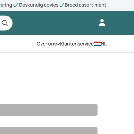
vering
Deskundig advies
Breed assortiment
Over ons
Klantenservice
NL
Open het menu