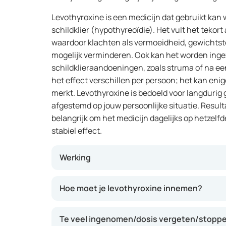
Levothyroxine is een medicijn dat gebruikt kan
schildklier (hypothyreoïdie). Het vult het tekor
waardoor klachten als vermoeidheid, gewichts
mogelijk verminderen. Ook kan het worden ingez
schildklieraandoeningen, zoals struma of na een
het effect verschillen per persoon; het kan enig
merkt. Levothyroxine is bedoeld voor langdurig 
afgestemd op jouw persoonlijke situatie. Result
belangrijk om het medicijn dagelijks op hetzelfd
stabiel effect.
Werking
Dit medicijn bevat een stof die lijkt op het na
Hoe moet je levothyroxine innemen?
helpt je lichaam om weer normaal te functione
hormoon. Hierdoor kunnen klachten als vermo
Te veel ingenomen/dosis vergeten/stoppen
gewichtstoename mogelijk afnemen. Bij een ju