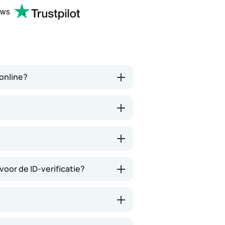
te smeken voor iets en het
(sta wel op wachtlijs
ews
wordt keurig netjes thuis
is dit een uitkomst, d
bezorgt. Ja het kost wel iets
is een consult prijs, w
(meer) geld, maar
vragenlijsten etc invu
tegenwoordig heb je ook je
adhv wordt het bekek
eigen risico. Ik kan iedereen dit
een arts, je kan je
aanbevelen en het is een
voorkeursmedicatie 
ronline?
verademing in Nederland.
aangeven. Daarna bet
via hun (vermoedelij
partner apotheek. Ja
duurder uitvallen. So 
Wees er maar blij mee
bestaat..
voor de ID-verificatie?