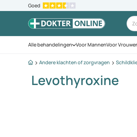
Goed
Alle behandelingen
Voor Mannen
Voor Vrouwe
Open het menu
Andere klachten of zorgvragen
Schildkli
Levothyroxine