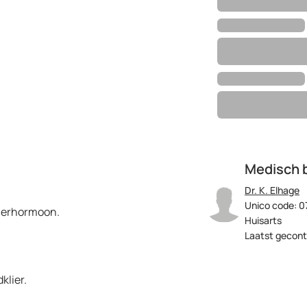
Medisch 
Dr. K. Elhage
Unico code: 0
lierhormoon.
Huisarts
Laatst gecont
klier.