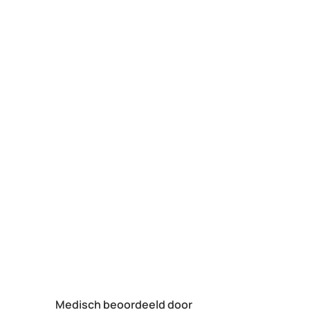
(meer) geld, ma
tegenwoordig heb
eigen risico. Ik k
aanbevelen en he
verademing in N
Medisch beoordeeld door