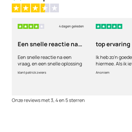
4 dagen geleden
Een snelle reactie na
top ervaring
een vraag
Een snelle reactie na een
Ik heb zo'n goed
vraag, en een snelle oplossing
hiermee. Als ik i
vul ik een vragen
klant patrick zwiers
Anoniem
voorkeur welke me
keurt de arts dit b
goed. Vervolgens
binnen 2 a 3 dag
Onze reviews met 3, 4 en 5 sterren
Echt top dit, ge
huisartsen enzo. 
te smeken voor i
wordt keurig net
bezorgt. Ja het ko