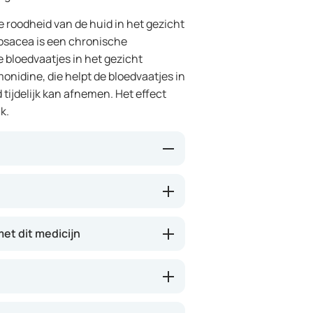
e roodheid van de huid in het gezicht
osacea is een chronische
 bloedvaatjes in het gezicht
onidine, die helpt de bloedvaatjes in
tijdelijk kan afnemen. Het effect
k.
d te vernauwen, wat de roodheid
int meestal binnen 30 minuten na
2 uur aanhouden. Het is belangrijk
et dit medicijn
ea niet behandelt, maar alleen de