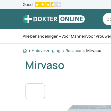
Goed
Alle behandelingen
Voor Mannen
Voor Vrouwe
Open het menu
Huidverzorging
Rosacea
Mirvaso
Mirvaso