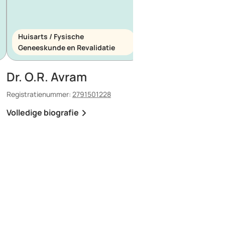
Huisarts / Fysische
Huisarts / Spoedeis
Geneeskunde en Revalidatie
Geneeskunde
Dr. O.R. Avram
Dr. E. Maescu
Registratienummer:
2791501228
Registratienummer:
8803
Volledige biografie
Volledige biografie