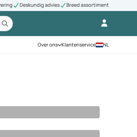
vering
Deskundig advies
Breed assortiment
Over ons
Klantenservice
NL
Open het menu