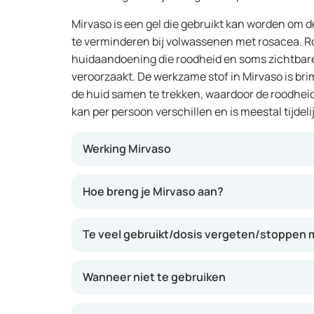
Mirvaso is een gel die gebruikt kan worden om d
te verminderen bij volwassenen met rosacea. R
huidaandoening die roodheid en soms zichtbare
veroorzaakt. De werkzame stof in Mirvaso is brim
de huid samen te trekken, waardoor de roodheid 
kan per persoon verschillen en is meestal tijdelij
Werking Mirvaso
Mirvaso werkt door de bloedvaatjes in de hui
Hoe breng je Mirvaso aan?
van het gezicht kan verminderen. De gel beg
aanbrengen te werken en het effect kan tot 1
Te veel gebruikt/dosis vergeten/stoppen m
om te weten dat Mirvaso de oorzaak van rosac
roodheid kan verminderen.
Wanneer niet te gebruiken