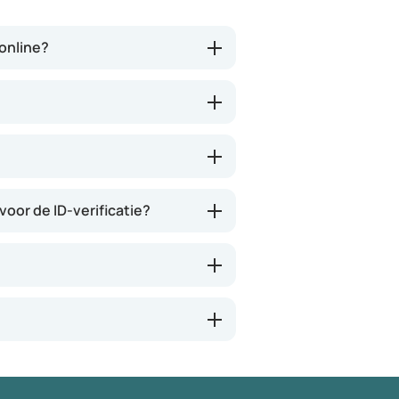
tegenwoordig heb je ook je
adhv wordt het bekek
eigen risico. Ik kan iedereen dit
een arts, je kan je
aanbevelen en het is een
voorkeursmedicatie 
ronline?
verademing in Nederland.
aangeven. Daarna bet
via hun (vermoedelij
partner apotheek. Ja
duurder uitvallen. So 
Wees er maar blij mee
bestaat..
voor de ID-verificatie?