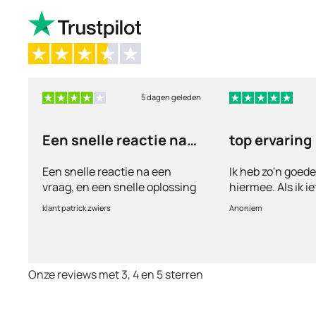
5 dagen geleden
Een snelle reactie na
top ervaring
een vraag
Een snelle reactie na een
Ik heb zo'n goed
vraag, en een snelle oplossing
hiermee. Als ik i
vul ik een vragen
klant patrick zwiers
Anoniem
voorkeur welke me
keurt de arts dit b
goed. Vervolgens
binnen 2 a 3 dag
Onze reviews met 3, 4 en 5 sterren
Echt top dit, ge
huisartsen enzo. 
te smeken voor i