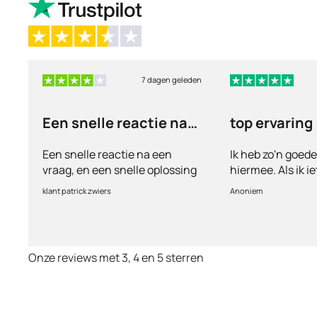
7 dagen geleden
Een snelle reactie na
top ervaring
een vraag
Een snelle reactie na een
Ik heb zo'n goed
vraag, en een snelle oplossing
hiermee. Als ik i
vul ik een vragen
klant patrick zwiers
Anoniem
voorkeur welke me
keurt de arts dit b
goed. Vervolgens
binnen 2 a 3 dag
Onze reviews met 3, 4 en 5 sterren
Echt top dit, ge
huisartsen enzo. 
te smeken voor i
wordt keurig net