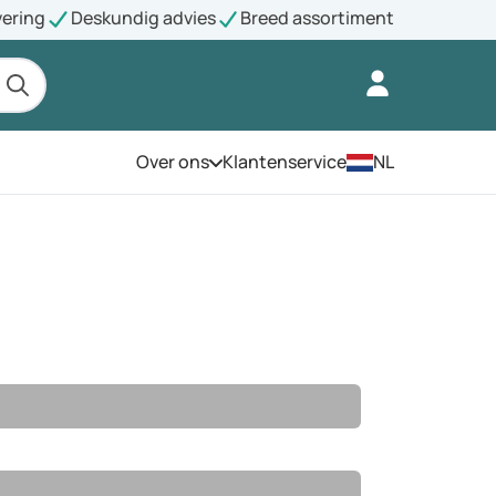
vering
Deskundig advies
Breed assortiment
Over ons
Klantenservice
NL
Open het menu