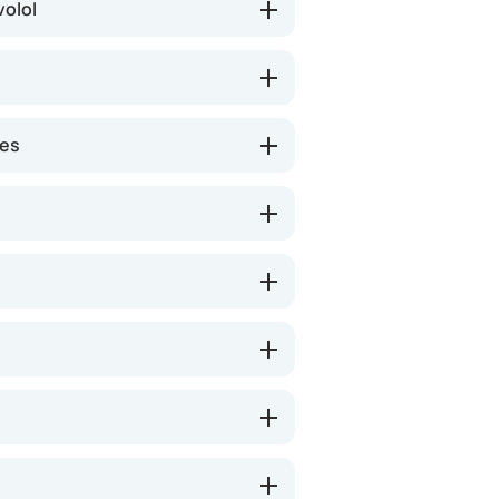
olol
nes