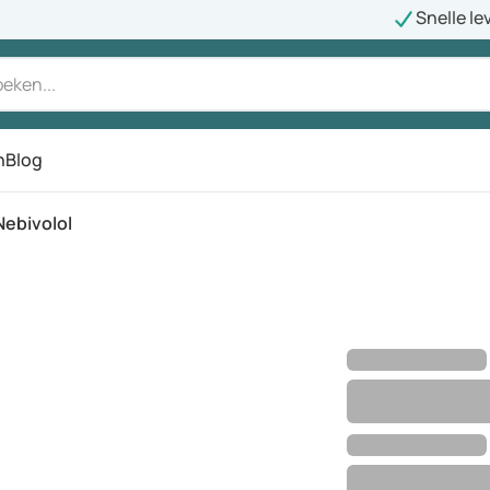
Snelle le
n
Blog
Nebivolol