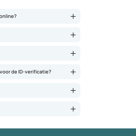
tegenwoordig heb je ook je
adhv wordt het bekek
eigen risico. Ik kan iedereen dit
een arts, je kan je
aanbevelen en het is een
voorkeursmedicatie 
ronline?
verademing in Nederland.
aangeven. Daarna bet
via hun (vermoedelij
partner apotheek. Ja
duurder uitvallen. So 
Wees er maar blij mee
bestaat..
voor de ID-verificatie?