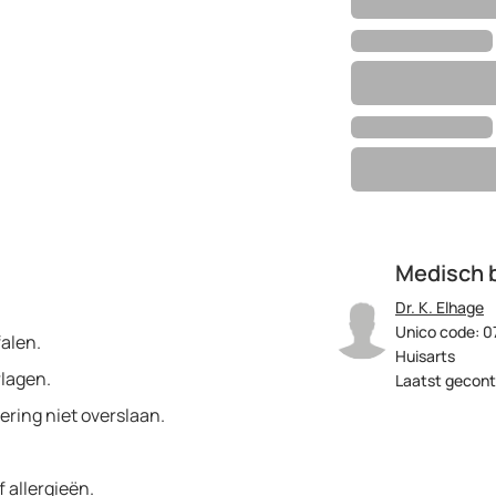
Medisch 
Dr. K. Elhage
Unico code: 0
alen.
Huisarts
rlagen.
Laatst gecont
sering niet overslaan.
 allergieën.