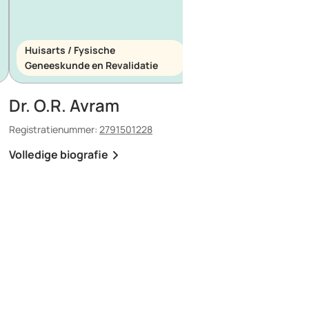
Huisarts / Fysische
Huisarts / Spoedeis
Geneeskunde en Revalidatie
Geneeskunde
Dr. O.R. Avram
Dr. E. Maescu
Registratienummer:
2791501228
Registratienummer:
8803
Volledige biografie
Volledige biografie