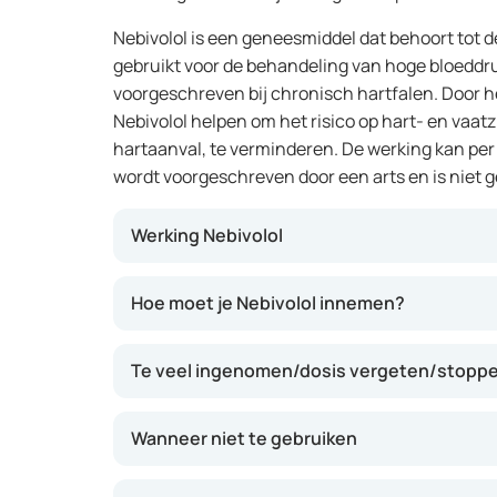
Nebivolol is een geneesmiddel dat behoort tot d
gebruikt voor de behandeling van hoge bloeddr
voorgeschreven bij chronisch hartfalen. Door h
Nebivolol helpen om het risico op hart- en vaatz
hartaanval, te verminderen. De werking kan per 
wordt voorgeschreven door een arts en is niet g
Werking Nebivolol
Nebivolol werkt door de werking van bepaalde 
Hoe moet je Nebivolol innemen?
blokkeren die de hartslag en bloeddruk verho
verlagen en de belasting van het hart vermin
Te veel ingenomen/dosis vergeten/stoppen
het de hartfunctie ondersteunen en de symp
Wanneer niet te gebruiken