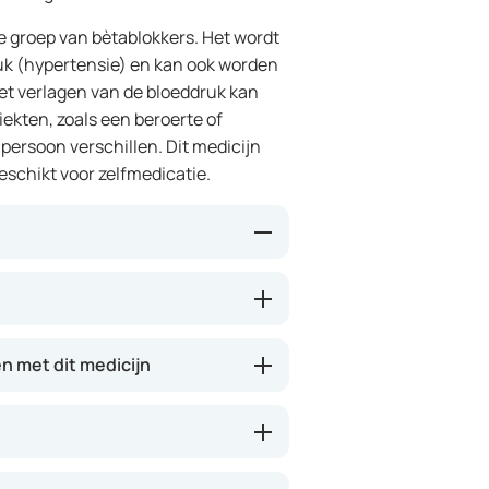
e groep van bètablokkers. Het wordt
uk (hypertensie) en kan ook worden
et verlagen van de bloeddruk kan
iekten, zoals een beroerte of
persoon verschillen. Dit medicijn
eschikt voor zelfmedicatie.
stoffen in het lichaam te
gen. Hierdoor kan het de bloeddruk
deren. Bij chronisch hartfalen kan
 met dit medicijn
tomen verbeteren.