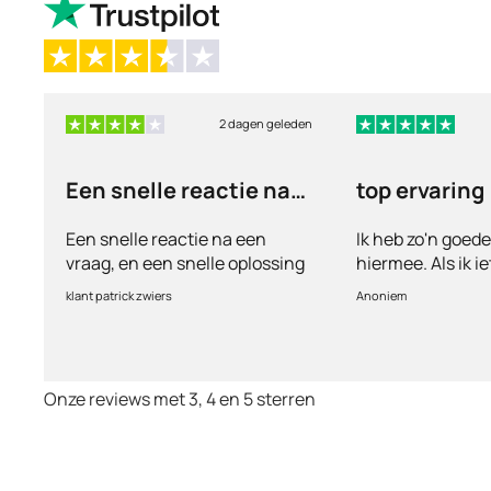
2 dagen geleden
Een snelle reactie na
top ervaring
een vraag
Een snelle reactie na een
Ik heb zo'n goed
vraag, en een snelle oplossing
hiermee. Als ik i
vul ik een vragen
klant patrick zwiers
Anoniem
voorkeur welke me
keurt de arts dit b
goed. Vervolgens
binnen 2 a 3 dag
Onze reviews met 3, 4 en 5 sterren
Echt top dit, ge
huisartsen enzo. 
te smeken voor i
wordt keurig net