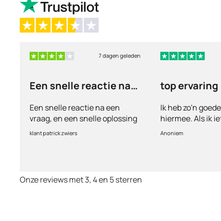
7 dagen geleden
Een snelle reactie na
top ervaring
een vraag
Een snelle reactie na een
Ik heb zo'n goed
vraag, en een snelle oplossing
hiermee. Als ik i
vul ik een vragen
klant patrick zwiers
Anoniem
voorkeur welke me
keurt de arts dit b
goed. Vervolgens
binnen 2 a 3 dag
Onze reviews met 3, 4 en 5 sterren
Echt top dit, ge
huisartsen enzo. 
te smeken voor i
wordt keurig net