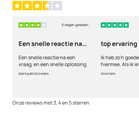
6 dagen geleden
Een snelle reactie na
top ervaring
een vraag
Een snelle reactie na een
Ik heb zo'n goed
vraag, en een snelle oplossing
hiermee. Als ik i
vul ik een vragen
klant patrick zwiers
Anoniem
voorkeur welke me
keurt de arts dit b
goed. Vervolgens
binnen 2 a 3 dag
Onze reviews met 3, 4 en 5 sterren
Echt top dit, ge
huisartsen enzo. 
te smeken voor i
wordt keurig net
bezorgt. Ja het ko