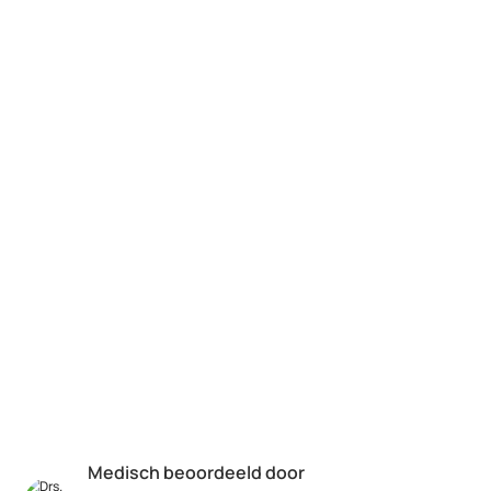
(meer) geld, ma
tegenwoordig heb
eigen risico. Ik k
aanbevelen en he
verademing in N
Medisch beoordeeld door