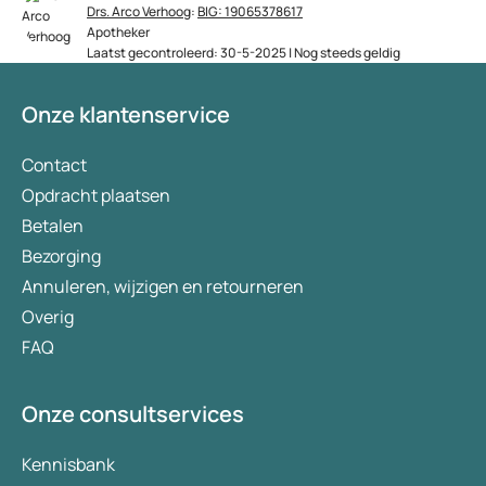
Drs. Arco Verhoog
:
BIG: 19065378617
Apotheker
Laatst gecontroleerd: 30-5-2025 | Nog steeds geldig
Onze klantenservice
Contact
Opdracht plaatsen
Betalen
Bezorging
Annuleren, wijzigen en retourneren
Overig
FAQ
Onze consultservices
Kennisbank