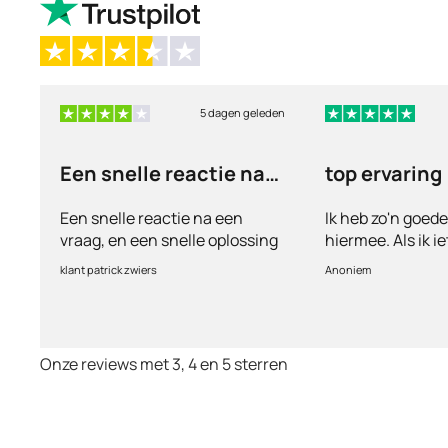
5 dagen geleden
Een snelle reactie na
top ervaring
een vraag
Een snelle reactie na een
Ik heb zo'n goed
vraag, en een snelle oplossing
hiermee. Als ik i
vul ik een vragen
klant patrick zwiers
Anoniem
voorkeur welke me
keurt de arts dit b
goed. Vervolgens
binnen 2 a 3 dag
Onze reviews met 3, 4 en 5 sterren
Echt top dit, ge
huisartsen enzo. 
te smeken voor i
wordt keurig net