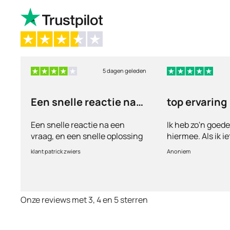
5 dagen geleden
Een snelle reactie na
top ervaring
een vraag
Een snelle reactie na een
Ik heb zo'n goed
vraag, en een snelle oplossing
hiermee. Als ik i
vul ik een vragen
klant patrick zwiers
Anoniem
voorkeur welke me
keurt de arts dit b
goed. Vervolgens
binnen 2 a 3 dag
Onze reviews met 3, 4 en 5 sterren
Echt top dit, ge
huisartsen enzo. 
te smeken voor i