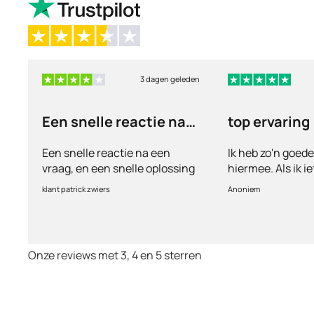
3 dagen geleden
Een snelle reactie na
top ervaring
een vraag
Een snelle reactie na een
Ik heb zo'n goed
vraag, en een snelle oplossing
hiermee. Als ik i
vul ik een vragen
klant patrick zwiers
Anoniem
voorkeur welke me
keurt de arts dit b
goed. Vervolgens
binnen 2 a 3 dag
Onze reviews met 3, 4 en 5 sterren
Echt top dit, ge
huisartsen enzo. 
te smeken voor i
wordt keurig net