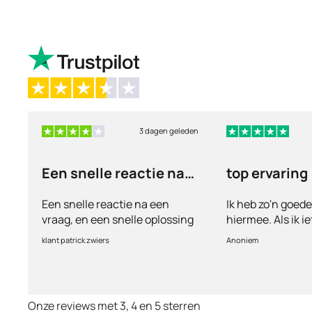
3 dagen geleden
Een snelle reactie na
top ervaring
een vraag
Een snelle reactie na een
Ik heb zo'n goed
vraag, en een snelle oplossing
hiermee. Als ik i
vul ik een vragen
klant patrick zwiers
Anoniem
voorkeur welke me
keurt de arts dit b
goed. Vervolgens
binnen 2 a 3 dag
Onze reviews met 3, 4 en 5 sterren
Echt top dit, ge