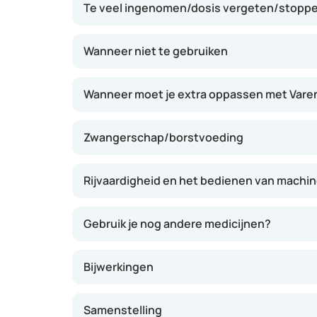
Te veel ingenomen/dosis vergeten/stoppen
Tegelijkertijd zorgt het ervoor dat roken mind
een sigaret opsteekt. Zo kan Varenicline he
en de kans op terugval verkleinen. Het effect 
Wanneer niet te gebruiken
mensen merken dat ze minder trek krijgen en 
afblijven.
Wanneer moet je extra oppassen met Varen
Zwangerschap/borstvoeding
Rijvaardigheid en het bedienen van machi
Gebruik je nog andere medicijnen?
Bijwerkingen
Samenstelling