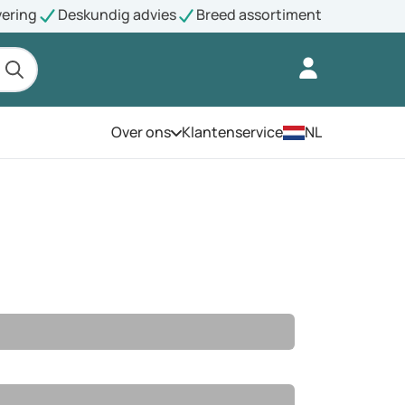
vering
Deskundig advies
Breed assortiment
Over ons
Klantenservice
NL
Open het menu