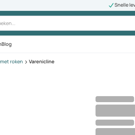
Snelle le
n
Blog
met roken
Varenicline