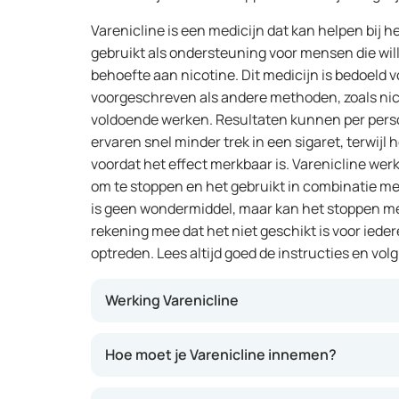
Varenicline is een medicijn dat kan helpen bij 
gebruikt als ondersteuning voor mensen die wil
behoefte aan nicotine. Dit medicijn is bedoeld
voorgeschreven als andere methoden, zoals nic
voldoende werken. Resultaten kunnen per per
ervaren snel minder trek in een sigaret, terwijl
voordat het effect merkbaar is. Varenicline werk
om te stoppen en het gebruikt in combinatie me
is geen wondermiddel, maar kan het stoppen me
rekening mee dat het niet geschikt is voor iede
optreden. Lees altijd goed de instructies en vo
Werking Varenicline
Dit medicijn werkt door in te grijpen op de pl
Hoe moet je Varenicline innemen?
normaal zijn werking heeft. Hierdoor kan het
afnemen en worden ontwenningsverschijnsel