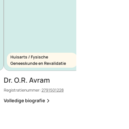
Huisarts / Fysische
Huisarts / Spoedeis
Geneeskunde en Revalidatie
Geneeskunde
Dr. O.R. Avram
Dr. E. Maescu
Registratienummer:
2791501228
Registratienummer:
8803
Volledige biografie
Volledige biografie