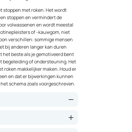
het stoppen met roken. Het wordt
len stoppen en vermindert de
 voor volwassenen en wordt meestal
otinepleisters of -kauwgom, niet
soon verschillen: sommige mensen
 het bij anderen langer kan duren
t het beste als je gemotiveerd bent
t begeleiding of ondersteuning. Het
t roken makkelijker maken. Houd er
reen en dat er bijwerkingen kunnen
lg het schema zoals voorgeschreven.
ekken in de hersenen waar nicotine
 verlangen naar een sigaret
en vaak minder heftig.