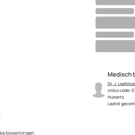
Medisch 
Dr. J. Loefstop
Unico code: 0
Huisarts
Laatst gecont
.
jke bijwerkingen.