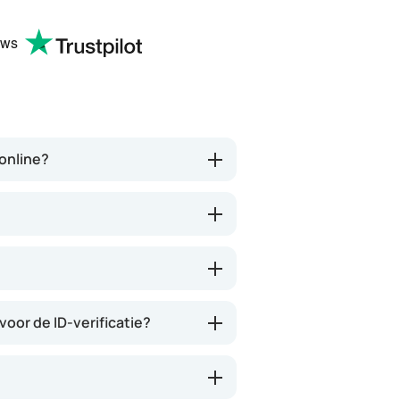
huisartsen enzo. Je hoeft niet
andere praktijken zitt
te smeken voor iets en het
(sta wel op wachtlijs
ews
wordt keurig netjes thuis
is dit een uitkomst, d
bezorgt. Ja het kost wel iets
is een consult prijs, w
(meer) geld, maar
vragenlijsten etc invu
tegenwoordig heb je ook je
adhv wordt het bekek
eigen risico. Ik kan iedereen dit
een arts, je kan je
aanbevelen en het is een
voorkeursmedicatie 
ronline?
verademing in Nederland.
aangeven. Daarna bet
via hun (vermoedelij
partner apotheek. Ja
duurder uitvallen. So 
Wees er maar blij mee
bestaat..
voor de ID-verificatie?