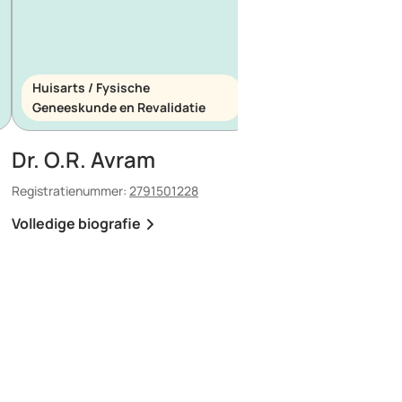
Huisarts / Fysische
Huisarts / Spoedeis
Geneeskunde en Revalidatie
Geneeskunde
Dr. O.R. Avram
Dr. E. Maescu
Registratienummer:
2791501228
Registratienummer:
8803
Volledige biografie
Volledige biografie