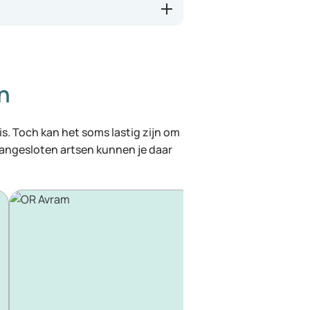
n
 is. Toch kan het soms lastig zijn om
 aangesloten artsen kunnen je daar