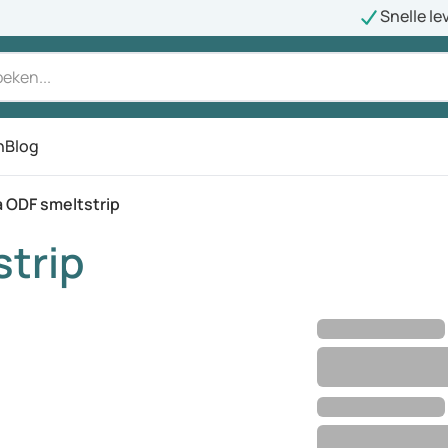
Snelle le
n
Blog
a ODF smeltstrip
strip