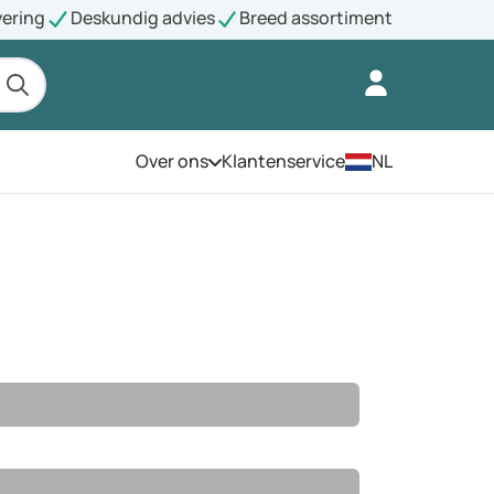
vering
Deskundig advies
Breed assortiment
Over ons
Klantenservice
NL
Open het menu