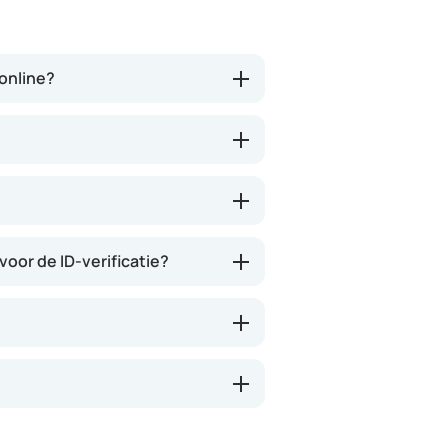
(meer) geld, maar
vragenlijsten etc invu
tegenwoordig heb je ook je
adhv wordt het bekek
eigen risico. Ik kan iedereen dit
een arts, je kan je
aanbevelen en het is een
voorkeursmedicatie 
ronline?
verademing in Nederland.
aangeven. Daarna bet
via hun (vermoedelij
partner apotheek. Ja
duurder uitvallen. So 
Wees er maar blij mee
bestaat..
voor de ID-verificatie?