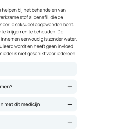
n helpen bij het behandelen van
erkzame stof sildenafil, die de
nneer je seksueel opgewonden bent.
e te krijgen en te behouden. De
t innemen eenvoudig is zonder water.
muleerd wordt en heeft geen invloed
middel is niet geschikt voor iedereen.
 bloedvaten in de penis helpt
nemen?
 de penis stromen tijdens seksuele
t medicijn werkt alleen als je
 met dit medicijn
 de smeltstrip is dat deze snel in
ok zonder water. Het effect treedt