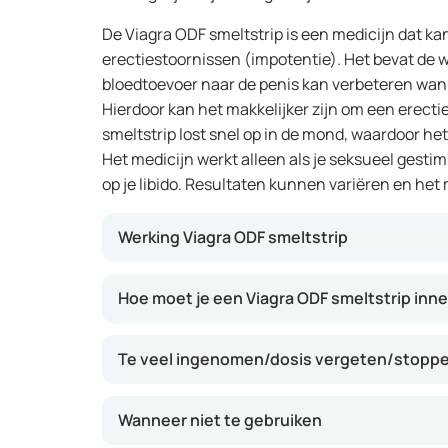
De Viagra ODF smeltstrip is een medicijn dat ka
erectiestoornissen (impotentie). Het bevat de w
bloedtoevoer naar de penis kan verbeteren wa
Hierdoor kan het makkelijker zijn om een erecti
smeltstrip lost snel op in de mond, waardoor he
Het medicijn werkt alleen als je seksueel gesti
op je libido. Resultaten kunnen variëren en het 
Werking Viagra ODF smeltstrip
De smeltstrip bevat sildenafil, een stof die de
Hoe moet je een Viagra ODF smeltstrip in
ontspannen. Hierdoor kan er meer bloed naar
opwinding, wat een erectie mogelijk maakt. He
Te veel ingenomen/dosis vergeten/stoppen
seksueel gestimuleerd wordt. Het voordeel van
de mond oplost en makkelijk in te nemen is, o
meestal binnen 30 tot 60 minuten op.
Wanneer niet te gebruiken