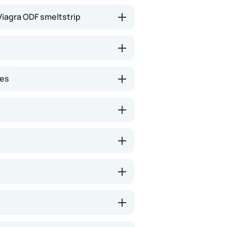
iagra ODF smeltstrip
nes