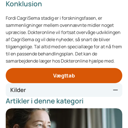
Konklusion
Fordi CagriSema stadig er i forskningsfasen, er
sammenligninger mellem ovennævnte midler noget
upræcise. Dokteronline vil fortsat overvåge udviklingen
af CagriSema og vil dele nyheder, så snart de bliver
tilgængelige. Tal altid med en speciallæge for at nå frem
til en passende behandlingsplan. Det kan de
samarbejdende læger hos Dokteronline hjælpe med.
Vægttab
Kilder
Artikler i denne kategori
https://overgewichtnederland.nl/
https://www.novonordisk.com/news-and-media/news-
and-ir-materials/news-details.html?id=915082
https://www.ema.europa.eu/en/medicines/human/EPAR/w