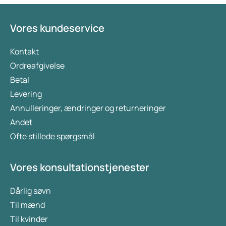
tidspunkt. Men hvad gør dette lægemiddel
anderledes end de eksisterende behandlinger
mod fedme og overvægt? I denne artikel ser vi
Vores kundeservice
nærmere på, hvordan det virker, hvilke fordele det
kan have, og hvad forskningen indtil videre har
Kontakt
vist.
Ordreafgivelse
Betal
Levering
Annulleringer, ændringer og returneringer
Andet
Ofte stillede spørgsmål
Vores konsultationstjenester
Dårlig søvn
Til mænd
Til kvinder