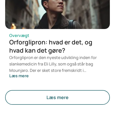
Overvægt
Orforglipron: hvad er det, og
hvad kan det gøre?
Orforglipron er den nyeste udvikling inden for
slankemedicin fra Eli Lilly, som også står bag
Mounjaro. Der er sket store fremskridt i
Læs mere
behandlingen af fedme og overvægt, og nye
lægemidler som GLP-1-agonister har vist sig at
kunne støtte vægttab. Samtidig forskes der stadig
intensivt i nye behandlingsmuligheder.
Læs mere
Orforglipron er stadig under udvikling og er endnu
ikke tilgængelig eller godkendt på nuværende