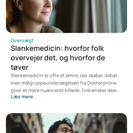
egovy
https://www.medicijnen.nl/product/wegovy-24-flextouch-
injvl-32mg-ml-pen-3mltb-1-st
Overvægt
Slankemedicin: hvorfor folk
overvejer det, og hvorfor de
tøver
Slankemedicin er ofte et emne, der skaber debat,
men målgruppeundersøgelsen fra Dokteronline
giver et mere nuanceret billede. Folk ønsker ikke
Læs mere
kun at tabe sig, men også at føle sig sundere, have
mere energi og opbygge større selvtillid. Samtidig
vil de være sikre på, at medicinen er sikker,
passende og til at betale.