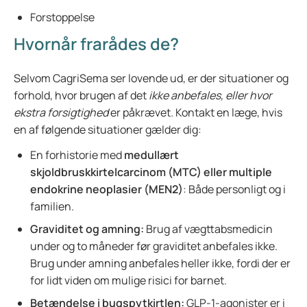
Forstoppelse
Hvornår frarådes de?
Selvom CagriSema ser lovende ud, er der situationer og
forhold, hvor brugen af det
ikke anbefales, eller hvor
ekstra forsigtighed
er påkrævet. Kontakt en læge, hvis
en af følgende situationer gælder dig:
En forhistorie med
medullært
skjoldbruskkirtelcarcinom (MTC) eller multiple
endokrine neoplasier (MEN2)
: Både personligt og i
familien.
Graviditet og amning:
Brug af vægttabsmedicin
under og to måneder før graviditet anbefales ikke.
Brug under amning anbefales heller ikke, fordi der er
for lidt viden om mulige risici for barnet.
Betændelse i bugspytkirtlen:
GLP-1-agonister er i